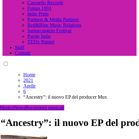
Carosello Records
Futura 1993
Indie Pride
Partners & Media Partners
Red&Blue Music Relations
Santarcangelo Festival
Parole Indie
TEDx Rimini
Staff
Contatti
Home
2021
Aprile
6
“Ancestry”: il nuovo EP del producer Mux
Musica
News
Recensioni musicali
“Ancestry”: il nuovo EP del pr