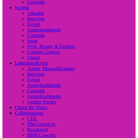
Curiosità
Società
Attualità
Interviste
Eventi
Approfondimenti
Curiosità
Sport
Style, Beauty & Fashion
Content Creators
Viaggi
Letteratura&Arte
Anime, Manga&Fantasy
Interviste
Eventi
Approfondimenti
Curiosità
Approfondimenti
Gender Stories
Check the News
Collaborazioni
CDL
TheConcert.es
Bazatravel
BPM Concerti