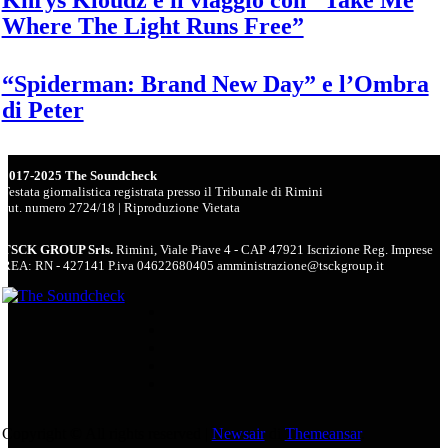
Where The Light Runs Free”
“Spiderman: Brand New Day” e l’Ombra
di Peter
2017-2025 The Soundcheck
Testata giornalistica registrata presso il Tribunale di Rimini
aut. numero 2724/18 | Riproduzione Vietata
TSCK GROUP Srls.
Rimini, Viale Piave 4 - CAP 47921 Iscrizione Reg. Imprese
REA: RN - 427141 P.iva 04622680405 amministrazione@tsckgroup.it
Copyright © All rights reserved
|
Newsair
di
Themeansar
.