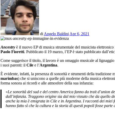
di
Angelo Baldini
Apr 6, 2021
Ancestry
è il nuovo EP di musica strumentale del musicista elettronic
Paolo Fioretti
. Pubblicato il 19 marzo, l’EP è stato pubblicato dall’eti
Come suggerisce il titolo, il lavoro è un omaggio musicale al lignaggio d
i suoi parenti: il
Cile
e l’
Argentina
.
È evidente, infatti, la presenza di sonorità e strumenti della tradizione
marimbas
) che si uniscono a quelle più moderne della musica elettro
forma sonora ai ricordi e alle atmosfere della sua infanzia:
«
Le sonorità del sud e del centro America fanno da trait d’union dell’intero EP, sono sonorità a me note sin
dall’infanzia. Traggono origine sia dal mio vissuto che da quello de
anche la mia è emigrata in Cile e in Argentina. I racconti dei mie
hanno fatto sì che la cultura e la storia di questi popoli fosse parte 