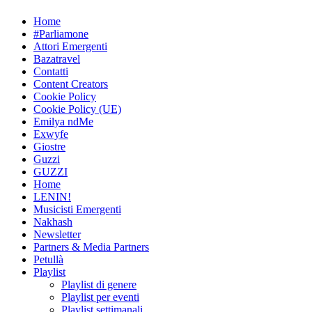
Skip
Home
to
#Parliamone
content
Attori Emergenti
Bazatravel
Contatti
Content Creators
Cookie Policy
Cookie Policy (UE)
Emilya ndMe
Exwyfe
Giostre
Guzzi
GUZZI
Home
LENIN!
Musicisti Emergenti
Nakhash
Newsletter
Partners & Media Partners
Petullà
Playlist
Playlist di genere
Playlist per eventi
Playlist settimanali