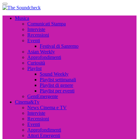
The Soundcheck
Musica, Cinema, Arte e Attualità, Interviste e News
The Soundcheck
Musica, Cinema, Arte e Attualità, Interviste e News
Musica
Comunicati Stampa
Interviste
Recensioni
Eventi
Festival di Sanremo
Asian Weekly
Approfondimenti
Curiosità
Playlist
Sound Weekly
Playlist settimanali
Playlist di genere
Playlist per eventi
GentEmergente
Cinema&Tv
News Cinema e TV
Interviste
Recensioni
Eventi
Approfondimenti
Attori Emergenti