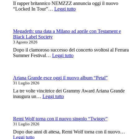
canta
Il rapper britannico NEMZZZ annuncia oggi il nuovo
le
:
“Locked In Tour”…
Leggi tutto
grandi
Nemzzz:
voci
una
della
data
canzone
al
Megadeth: una data a Milano ad aprile con Testament e
italiana
Legend
Black Label Society
Club
3 Agosto 2026
Milano
Dopo il clamoroso successo del concerto svoltosi al Ferrara
a
:
Summer Festival…
Leggi tutto
ottobre
Megadeth:
una
data
a
Ariana Grande esce oggi il nuovo album “Petal”
Milano
31 Luglio 2026
ad
La tre volte vincitrice dei Grammy Award Ariana Grande
aprile
:
inaugura un…
Leggi tutto
con
Ariana
Testament
Grande
e
esce
Black
oggi
Remi Wolf torna con il nuovo singolo “Twiggy”
Label
il
31 Luglio 2026
Society
nuovo
Dopo due anni di attesa, Remi Wolf torna con il nuovo…
album
:
Leggi tutto