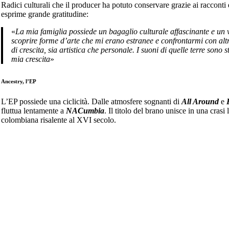
Radici culturali che il producer ha potuto conservare grazie ai racconti d
esprime grande gratitudine:
«
La mia famiglia possiede un bagaglio culturale affascinante e un vissuto drammatico. Ascoltare le loro storie,
scoprire forme d’arte che mi erano estranee e confrontarmi con altri 
di crescita, sia artistica che personale. I suoni di quelle terre sono
mia crescita
»
Ancestry, l’EP
L’EP possiede una ciclicità. Dalle atmosfere sognanti di
All Around
e
fluttua lentamente a
NACumbia
. Il titolo del brano unisce in una crasi l
colombiana risalente al XVI secolo.