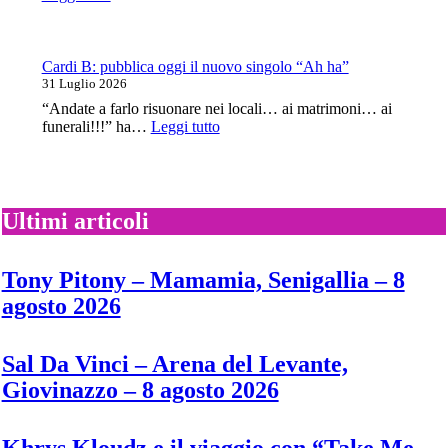
“Petal”
Remi
Wolf
torna
con
Cardi B: pubblica oggi il nuovo singolo “Ah ha”
il
31 Luglio 2026
nuovo
“Andate a farlo risuonare nei locali… ai matrimoni… ai
singolo
:
funerali!!!” ha…
Leggi tutto
“Twiggy”
Cardi
B:
pubblica
oggi
il
Ultimi articoli
nuovo
singolo
“Ah
Tony Pitony – Mamamia, Senigallia – 8
ha”
agosto 2026
Sal Da Vinci – Arena del Levante,
Giovinazzo – 8 agosto 2026
Khrys Kloudz e il viaggio con “Take Me