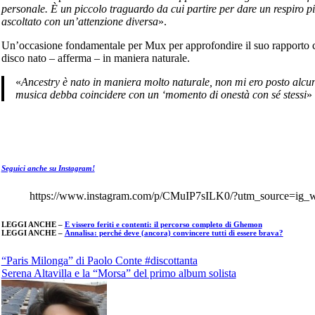
personale. È un piccolo traguardo da cui partire per dare un respiro p
ascoltato con un’attenzione diversa
».
Un’occasione fondamentale per Mux per approfondire il suo rapporto co
disco nato – afferma – in maniera naturale.
«
Ancestry è nato in maniera molto naturale, non mi ero posto alcun obiettivo da raggiungere. Ritengo che fare
musica debba coincidere con un ‘momento di onestà con sé stessi
»
Seguici anche su Instagram!
https://www.instagram.com/p/CMuIP7sILK0/?utm_source=ig_
LEGGI ANCHE –
E vissero feriti e contenti: il percorso completo di Ghemon
LEGGI ANCHE –
Annalisa: perché deve (ancora) convincere tutti di essere brava?
Navigazione
“Paris Milonga” di Paolo Conte #discottanta
Serena Altavilla e la “Morsa” del primo album solista
articoli