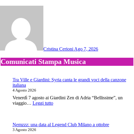
Cristina Cerioni
Ago 7, 2026
Comunicati Stampa Musica
Tra Ville e Giardini: Syria canta le grandi voci della canzone
italiana
4 Agosto 2026
Venerdì 7 agosto ai Giardini Zen di Adria “Bellissime”, un
:
viaggio…
Leggi tutto
Tra
Ville
e
Giardini:
Nemzzz: una data al Legend Club Milano a ottobre
Syria
3 Agosto 2026