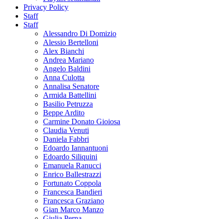
Privacy Policy
Staff
Staff
Alessandro Di Domizio
Alessio Bertelloni
Alex Bianchi
Andrea Mariano
Angelo Baldini
Anna Culotta
Annalisa Senatore
Armida Battellini
Basilio Petruzza
Beppe Ardito
Carmine Donato Gioiosa
Claudia Venuti
Daniela Fabbri
Edoardo Iannantuoni
Edoardo Siliquini
Emanuela Ranucci
Enrico Ballestrazzi
Fortunato Coppola
Francesca Bandieri
Francesca Graziano
Gian Marco Manzo
Giulia Perna