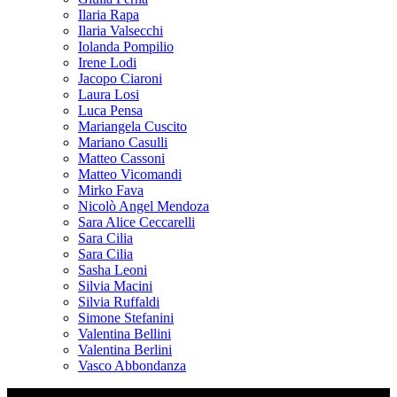
Ilaria Rapa
Ilaria Valsecchi
Iolanda Pompilio
Irene Lodi
Jacopo Ciaroni
Laura Losi
Luca Pensa
Mariangela Cuscito
Mariano Casulli
Matteo Cassoni
Matteo Vicomandi
Mirko Fava
Nicolò Angel Mendoza
Sara Alice Ceccarelli
Sara Cilia
Sara Cilia
Sasha Leoni
Silvia Macini
Silvia Ruffaldi
Simone Stefanini
Valentina Bellini
Valentina Berlini
Vasco Abbondanza