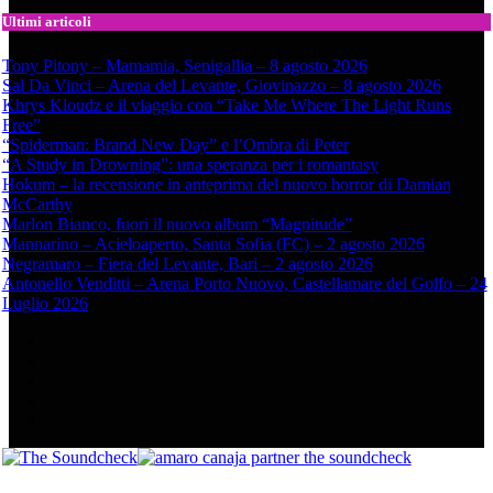
Ultimi articoli
Tony Pitony – Mamamia, Senigallia – 8 agosto 2026
Sal Da Vinci – Arena del Levante, Giovinazzo – 8 agosto 2026
Khrys Kloudz e il viaggio con “Take Me Where The Light Runs
Free”
“Spiderman: Brand New Day” e l’Ombra di Peter
“A Study in Drowning”: una speranza per i romantasy
Hokum – la recensione in anteprima del nuovo horror di Damian
McCarthy
Marlon Bianco, fuori il nuovo album “Magnitude”
Mannarino – Acieloaperto, Santa Sofia (FC) – 2 agosto 2026
Negramaro – Fiera del Levante, Bari – 2 agosto 2026
Antonello Venditti – Arena Porto Nuovo, Castellamare del Golfo – 24
Luglio 2026