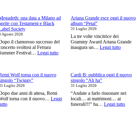
Tra
Nemzzz:
Ville
una
e
data
Giardini:
al
Megadeth: una data a Milano ad
Ariana Grande esce oggi il nuovo
Syria
Legend
aprile con Testament e Black
album “Petal”
canta
Club
Label Society
31 Luglio 2026
le
Milano
3 Agosto 2026
La tre volte vincitrice dei
grandi
a
Dopo il clamoroso successo del
Grammy Award Ariana Grande
voci
ottobre
:
concerto svoltosi al Ferrara
inaugura un…
Leggi tutto
della
:
Ariana
Summer Festival…
Leggi tutto
canzone
Megadeth:
Grande
italiana
una
esce
data
oggi
a
il
Remi Wolf torna con il nuovo
Cardi B: pubblica oggi il nuovo
Milano
nuovo
singolo “Twiggy”
singolo “Ah ha”
ad
album
31 Luglio 2026
31 Luglio 2026
aprile
“Petal”
Dopo due anni di attesa, Remi
“Andate a farlo risuonare nei
con
Wolf torna con il nuovo…
Leggi
locali… ai matrimoni… ai
Testament
:
:
tutto
funerali!!!” ha…
Leggi tutto
e
Remi
Cardi
Black
Wolf
B:
Label
torna
pubbl
Society
con
oggi
il
il
nuovo
nuovo