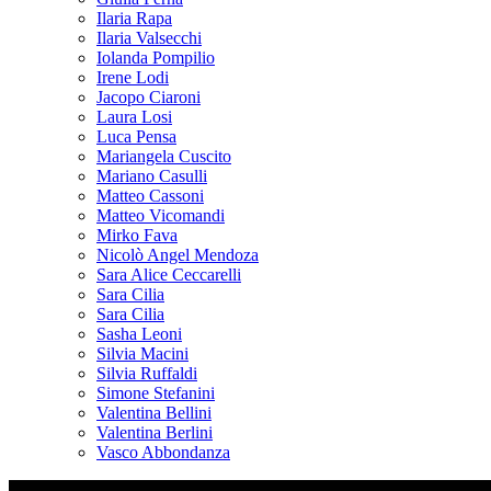
Ilaria Rapa
Ilaria Valsecchi
Iolanda Pompilio
Irene Lodi
Jacopo Ciaroni
Laura Losi
Luca Pensa
Mariangela Cuscito
Mariano Casulli
Matteo Cassoni
Matteo Vicomandi
Mirko Fava
Nicolò Angel Mendoza
Sara Alice Ceccarelli
Sara Cilia
Sara Cilia
Sasha Leoni
Silvia Macini
Silvia Ruffaldi
Simone Stefanini
Valentina Bellini
Valentina Berlini
Vasco Abbondanza