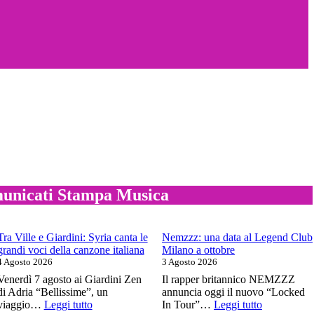
unicati Stampa Musica
Tra Ville e Giardini: Syria canta le
Nemzzz: una data al Legend Club
grandi voci della canzone italiana
Milano a ottobre
4 Agosto 2026
3 Agosto 2026
Venerdì 7 agosto ai Giardini Zen
Il rapper britannico NEMZZZ
di Adria “Bellissime”, un
annuncia oggi il nuovo “Locked
:
:
viaggio…
Leggi tutto
In Tour”…
Leggi tutto