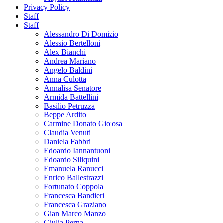
Privacy Policy
Staff
Staff
Alessandro Di Domizio
Alessio Bertelloni
Alex Bianchi
Andrea Mariano
Angelo Baldini
Anna Culotta
Annalisa Senatore
Armida Battellini
Basilio Petruzza
Beppe Ardito
Carmine Donato Gioiosa
Claudia Venuti
Daniela Fabbri
Edoardo Iannantuoni
Edoardo Siliquini
Emanuela Ranucci
Enrico Ballestrazzi
Fortunato Coppola
Francesca Bandieri
Francesca Graziano
Gian Marco Manzo
Giulia Perna