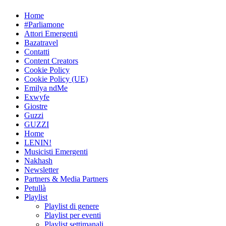
Skip
Home
to
#Parliamone
content
Attori Emergenti
Bazatravel
Contatti
Content Creators
Cookie Policy
Cookie Policy (UE)
Emilya ndMe
Exwyfe
Giostre
Guzzi
GUZZI
Home
LENIN!
Musicisti Emergenti
Nakhash
Newsletter
Partners & Media Partners
Petullà
Playlist
Playlist di genere
Playlist per eventi
Playlist settimanali