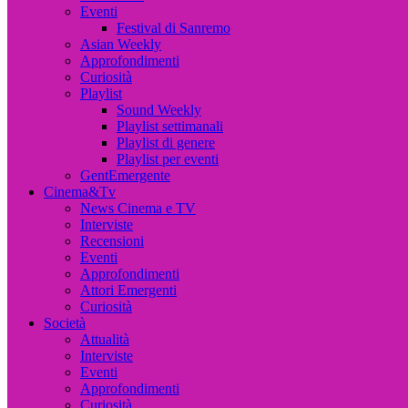
Eventi
Festival di Sanremo
Asian Weekly
Approfondimenti
Curiosità
Playlist
Sound Weekly
Playlist settimanali
Playlist di genere
Playlist per eventi
GentEmergente
Cinema&Tv
News Cinema e TV
Interviste
Recensioni
Eventi
Approfondimenti
Attori Emergenti
Curiosità
Società
Attualità
Interviste
Eventi
Approfondimenti
Curiosità