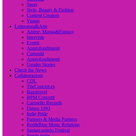
Sport
Style, Beauty & Fashion
Content Creators
Viaggi
Letteratura&Arte
Anime, Manga&Fantasy
Interviste
Eventi
Approfondimenti
Curiosità
Approfondimenti
Gender Stories
Check the News
Collaborazioni
CDL
TheConcert.es
Bazatravel
BPM Concerti
Carosello Records
Futura 1993
Indie Pride
Partners & Media Partners
Red&Blue Music Relations
Santarcangelo Festival
Parole Indie