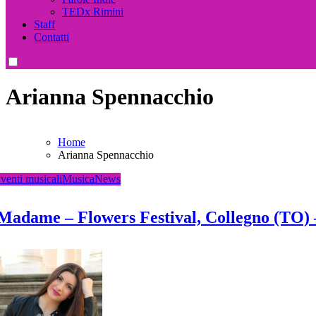
TEDx Rimini
Staff
Contatti
Arianna Spennacchio
Home
Arianna Spennacchio
venti musicali
Musica
News
Madame – Flowers Festival, Collegno (TO) –