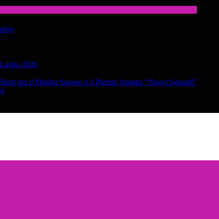
arthy
 Luglio 2026
y Short per il Miglior Sonoro e il Premio Stampa “Nuovi Sguardi”
26