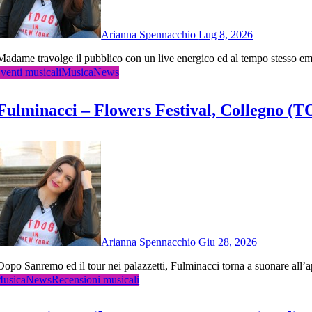
Arianna Spennacchio
Lug 8, 2026
Madame travolge il pubblico con un live energico ed al tempo stesso 
venti musicali
Musica
News
Fulminacci – Flowers Festival, Collegno (T
Arianna Spennacchio
Giu 28, 2026
Dopo Sanremo ed il tour nei palazzetti, Fulminacci torna a suonare all
usica
News
Recensioni musicali