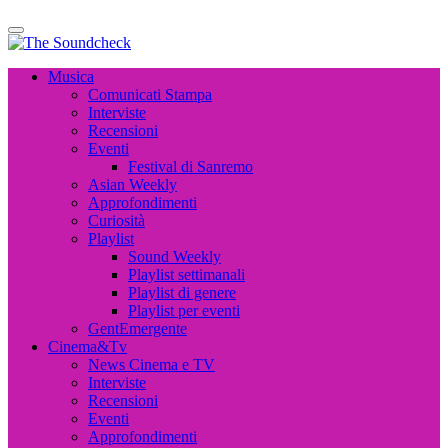
The Soundcheck
Musica, Cinema, Arte e Attualità, Interviste e News
The Soundcheck
Musica, Cinema, Arte e Attualità, Interviste e News
Musica
Comunicati Stampa
Interviste
Recensioni
Eventi
Festival di Sanremo
Asian Weekly
Approfondimenti
Curiosità
Playlist
Sound Weekly
Playlist settimanali
Playlist di genere
Playlist per eventi
GentEmergente
Cinema&Tv
News Cinema e TV
Interviste
Recensioni
Eventi
Approfondimenti