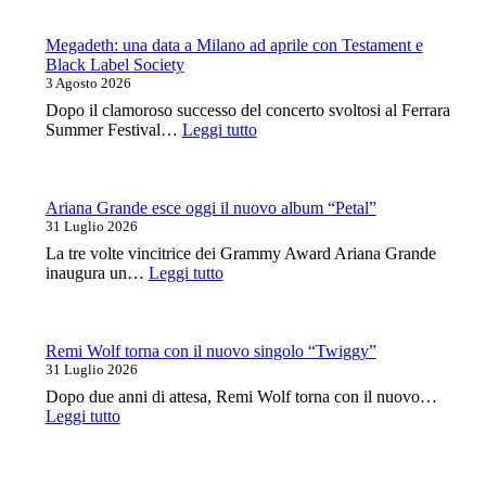
una
della
data
canzone
al
Megadeth: una data a Milano ad aprile con Testament e
italiana
Legend
Black Label Society
Club
3 Agosto 2026
Milano
Dopo il clamoroso successo del concerto svoltosi al Ferrara
a
:
Summer Festival…
Leggi tutto
ottobre
Megadeth:
una
data
a
Ariana Grande esce oggi il nuovo album “Petal”
Milano
31 Luglio 2026
ad
La tre volte vincitrice dei Grammy Award Ariana Grande
aprile
:
inaugura un…
Leggi tutto
con
Ariana
Testament
Grande
e
esce
Black
oggi
Remi Wolf torna con il nuovo singolo “Twiggy”
Label
il
31 Luglio 2026
Society
nuovo
Dopo due anni di attesa, Remi Wolf torna con il nuovo…
album
:
Leggi tutto
“Petal”
Remi
Wolf
torna