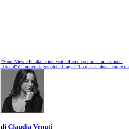
Navigazione
#SoundView e Petullà: le interviste differenti per artisti non scontati
“Umani” è il nuovo singolo delle Lingue: “La musica aiuta a curare u
articoli
di
Claudia Venuti