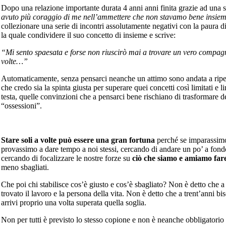
Dopo una relazione importante durata 4 anni anni finita grazie ad una sc
avuto più coraggio di me nell’ammettere che non stavamo bene insie
collezionare una serie di incontri assolutamente negativi con la paura d
la quale condividere il suo concetto di insieme e scrive:
“Mi sento spaesata e forse non riuscirò mai a trovare un vero compag
volte…”
Automaticamente, senza pensarci neanche un attimo sono andata a rip
che credo sia la spinta giusta per superare quei concetti così limitati e l
testa, quelle convinzioni che a pensarci bene rischiano di trasformare de
“ossessioni”.
Stare soli a volte può essere una gran fortuna
perché se imparassimo
provassimo a dare tempo a noi stessi, cercando di andare un po’ a fondo
cercando di focalizzare le nostre forze su
ciò che siamo e amiamo far
meno sbagliati.
Che poi chi stabilisce cos’è giusto e cos’è sbagliato? Non è detto che a 
trovato il lavoro e la persona della vita. Non è detto che a trent’anni bis
arrivi proprio una volta superata quella soglia.
Non per tutti è previsto lo stesso copione e non è neanche obbligatorio