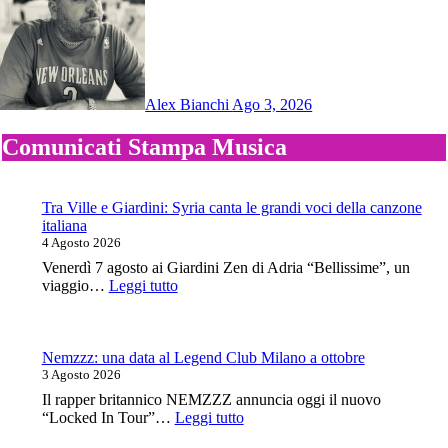
Alex Bianchi
Ago 3, 2026
Comunicati Stampa Musica
Tra Ville e Giardini: Syria canta le grandi voci della canzone
italiana
4 Agosto 2026
Venerdì 7 agosto ai Giardini Zen di Adria “Bellissime”, un
:
viaggio…
Leggi tutto
Tra
Ville
e
Giardini:
Nemzzz: una data al Legend Club Milano a ottobre
Syria
3 Agosto 2026
canta
Il rapper britannico NEMZZZ annuncia oggi il nuovo
le
:
“Locked In Tour”…
Leggi tutto
grandi
Nemzzz:
voci