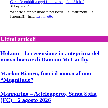
con
Cardi B: pubblica oggi il nuovo singolo “Ah ha”
il
31 Luglio 2026
nuovo
“Andate a farlo risuonare nei locali… ai matrimoni… ai
singolo
:
funerali!!!” ha…
Leggi tutto
“Twiggy”
Cardi
B:
pubblica
oggi
il
Ultimi articoli
nuovo
singolo
“Ah
Hokum – la recensione in anteprima del
ha”
nuovo horror di Damian McCarthy
Marlon Bianco, fuori il nuovo album
“Magnitude”
Mannarino – Acieloaperto, Santa Sofia
(FC) – 2 agosto 2026