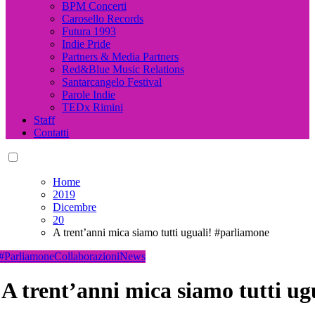
BPM Concerti
Carosello Records
Futura 1993
Indie Pride
Partners & Media Partners
Red&Blue Music Relations
Santarcangelo Festival
Parole Indie
TEDx Rimini
Staff
Contatti
Home
2019
Dicembre
20
A trent’anni mica siamo tutti uguali! #parliamone
#Parliamone
Collaborazioni
News
A trent’anni mica siamo tutti u