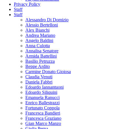
Privacy Policy
Staff
Staff
Alessandro Di Domizio
Alessio Bertelloni
Alex Bianchi
Andrea Mariano
Angelo Baldini
Anna Culotta
Annalisa Senatore
Armida Battellini
Basilio Petruzza
Beppe Ardito
Carmine Donato Gioiosa
Claudia Venuti
Daniela Fabbri
Edoardo Iannantuoni
Edoardo Siliquini
Emanuela Ranucci
Enrico Ballestrazzi
Fortunato Coppola
Francesca Bandieri
Francesca Graziano
Gian Marco Manzo
Giulia Perna