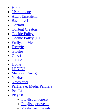
Skip
Home
to
#Parliamone
content
Attori Emergenti
Bazatravel
Contatti
Content Creators
Cookie Policy
Cookie Policy (UE)
Emilya ndMe
Exwyfe
Giostre
Guzzi
GUZZI
Home
LENIN!
Musicisti Emergenti
Nakhash
Newsletter
Partners & Media Partners
Petullà
Playlist
Playlist di genere
Playlist per eventi
Playlist settimanali