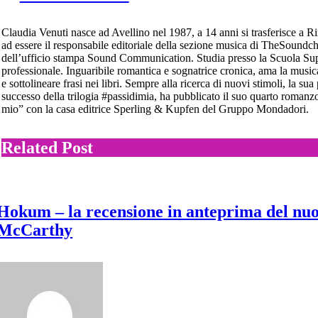
Claudia Venuti nasce ad Avellino nel 1987, a 14 anni si trasferisce a R
ad essere il responsabile editoriale della sezione musica di TheSoundche
dell’ufficio stampa Sound Communication. Studia presso la Scuola Su
professionale. Inguaribile romantica e sognatrice cronica, ama la musica
e sottolineare frasi nei libri. Sempre alla ricerca di nuovi stimoli, la su
successo della trilogia #passidimia, ha pubblicato il suo quarto romanz
mio” con la casa editrice Sperling & Kupfen del Gruppo Mondadori.
Related Post
Hokum – la recensione in anteprima del nu
McCarthy