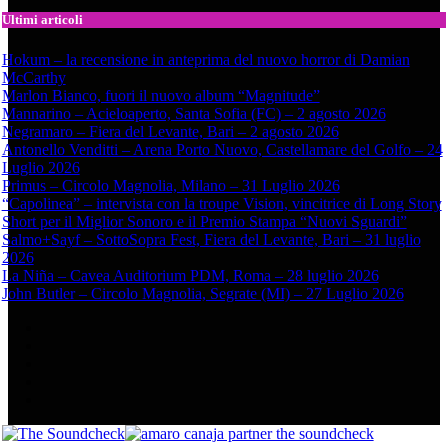
Ultimi articoli
Hokum – la recensione in anteprima del nuovo horror di Damian
McCarthy
Marlon Bianco, fuori il nuovo album “Magnitude”
Mannarino – Acieloaperto, Santa Sofia (FC) – 2 agosto 2026
Negramaro – Fiera del Levante, Bari – 2 agosto 2026
Antonello Venditti – Arena Porto Nuovo, Castellamare del Golfo – 24
Luglio 2026
Primus – Circolo Magnolia, Milano – 31 Luglio 2026
“Capolinea” – intervista con la troupe Vision, vincitrice di Long Story
Short per il Miglior Sonoro e il Premio Stampa “Nuovi Sguardi”
Salmo+Sayf – SottoSopra Fest, Fiera del Levante, Bari – 31 luglio
2026
La Niña – Cavea Auditorium PDM, Roma – 28 luglio 2026
John Butler – Circolo Magnolia, Segrate (MI) – 27 Luglio 2026