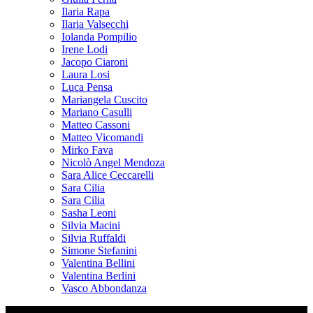
Ilaria Rapa
Ilaria Valsecchi
Iolanda Pompilio
Irene Lodi
Jacopo Ciaroni
Laura Losi
Luca Pensa
Mariangela Cuscito
Mariano Casulli
Matteo Cassoni
Matteo Vicomandi
Mirko Fava
Nicolò Angel Mendoza
Sara Alice Ceccarelli
Sara Cilia
Sara Cilia
Sasha Leoni
Silvia Macini
Silvia Ruffaldi
Simone Stefanini
Valentina Bellini
Valentina Berlini
Vasco Abbondanza