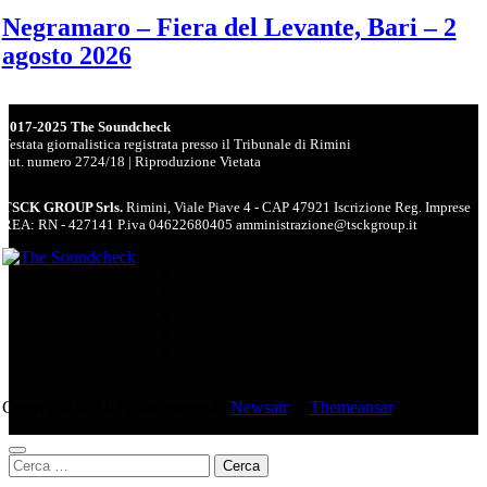
Negramaro – Fiera del Levante, Bari – 2
agosto 2026
2017-2025 The Soundcheck
Testata giornalistica registrata presso il Tribunale di Rimini
aut. numero 2724/18 | Riproduzione Vietata
TSCK GROUP Srls.
Rimini, Viale Piave 4 - CAP 47921 Iscrizione Reg. Imprese
REA: RN - 427141 P.iva 04622680405 amministrazione@tsckgroup.it
Copyright © All rights reserved
|
Newsair
di
Themeansar
.
Ricerca
per: