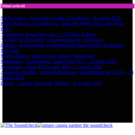
Ultimi articoli
Sal Da Vinci – Arena del Levante, Giovinazzo – 8 agosto 2026
Khrys Kloudz e il viaggio con “Take Me Where The Light Runs
Free”
“Spiderman: Brand New Day” e l’Ombra di Peter
“A Study in Drowning”: una speranza per i romantasy
Hokum – la recensione in anteprima del nuovo horror di Damian
McCarthy
Marlon Bianco, fuori il nuovo album “Magnitude”
Mannarino – Acieloaperto, Santa Sofia (FC) – 2 agosto 2026
Negramaro – Fiera del Levante, Bari – 2 agosto 2026
Antonello Venditti – Arena Porto Nuovo, Castellamare del Golfo – 24
Luglio 2026
Primus – Circolo Magnolia, Milano – 31 Luglio 2026