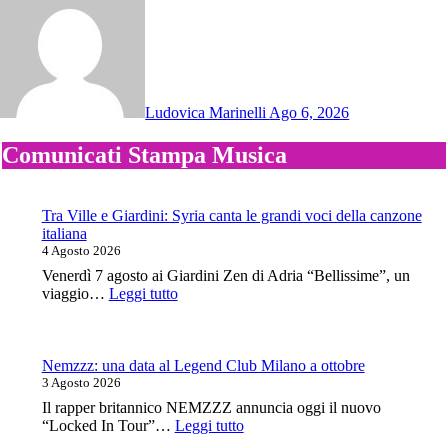
Ludovica Marinelli
Ago 6, 2026
Comunicati Stampa Musica
Tra Ville e Giardini: Syria canta le grandi voci della canzone
italiana
4 Agosto 2026
Venerdì 7 agosto ai Giardini Zen di Adria “Bellissime”, un
:
viaggio…
Leggi tutto
Tra
Ville
e
Giardini:
Nemzzz: una data al Legend Club Milano a ottobre
Syria
3 Agosto 2026
canta
Il rapper britannico NEMZZZ annuncia oggi il nuovo
le
:
“Locked In Tour”…
Leggi tutto
grandi
Nemzzz: