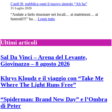
con
Cardi B: pubblica oggi il nuovo singolo “Ah ha”
il
31 Luglio 2026
nuovo
“Andate a farlo risuonare nei locali… ai matrimoni… ai
singolo
:
funerali!!!” ha…
Leggi tutto
“Twiggy”
Cardi
B:
pubblica
oggi
il
Ultimi articoli
nuovo
singolo
“Ah
Sal Da Vinci – Arena del Levante,
ha”
Giovinazzo – 8 agosto 2026
Khrys Kloudz e il viaggio con “Take Me
Where The Light Runs Free”
“Spiderman: Brand New Day” e l’Ombra
di Peter