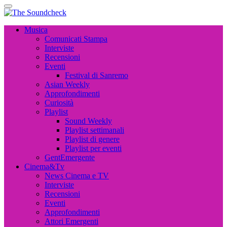
The Soundcheck
Musica, Cinema, Arte e Attualità, Interviste e News
The Soundcheck
Musica, Cinema, Arte e Attualità, Interviste e News
Musica
Comunicati Stampa
Interviste
Recensioni
Eventi
Festival di Sanremo
Asian Weekly
Approfondimenti
Curiosità
Playlist
Sound Weekly
Playlist settimanali
Playlist di genere
Playlist per eventi
GentEmergente
Cinema&Tv
News Cinema e TV
Interviste
Recensioni
Eventi
Approfondimenti
Attori Emergenti