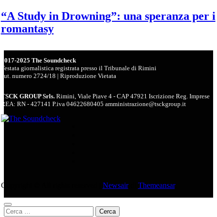
“A Study in Drowning”: una speranza per i
romantasy
2017-2025 The Soundcheck
Testata giornalistica registrata presso il Tribunale di Rimini
aut. numero 2724/18 | Riproduzione Vietata
TSCK GROUP Srls.
Rimini, Viale Piave 4 - CAP 47921 Iscrizione Reg. Imprese
REA: RN - 427141 P.iva 04622680405 amministrazione@tsckgroup.it
Copyright © All rights reserved
|
Newsair
di
Themeansar
.
Ricerca