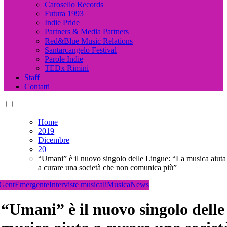
Carosello Records
Futura 1993
Indie Pride
Partners & Media Partners
Red&Blue Music Relations
Santarcangelo Festival
Parole Indie
TEDx Rimini
Staff
Contatti
Home
2019
Dicembre
20
“Umani” è il nuovo singolo delle Lingue: “La musica aiuta
a curare una società che non comunica più”
GentEmergente
Interviste musicali
Musica
News
“Umani” è il nuovo singolo dell