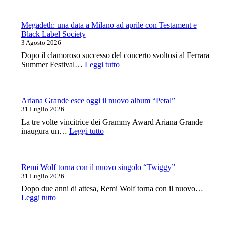
voci
una
della
data
canzone
al
Megadeth: una data a Milano ad aprile con Testament e
italiana
Legend
Black Label Society
Club
3 Agosto 2026
Milano
Dopo il clamoroso successo del concerto svoltosi al Ferrara
a
:
Summer Festival…
Leggi tutto
ottobre
Megadeth:
una
data
a
Ariana Grande esce oggi il nuovo album “Petal”
Milano
31 Luglio 2026
ad
La tre volte vincitrice dei Grammy Award Ariana Grande
aprile
:
inaugura un…
Leggi tutto
con
Ariana
Testament
Grande
e
esce
Black
oggi
Remi Wolf torna con il nuovo singolo “Twiggy”
Label
il
31 Luglio 2026
Society
nuovo
Dopo due anni di attesa, Remi Wolf torna con il nuovo…
album
:
Leggi tutto
“Petal”
Remi
Wolf
torna