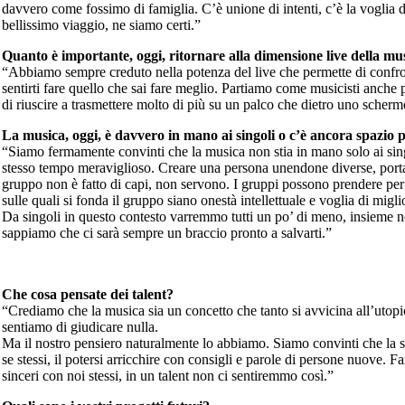
davvero come fossimo di famiglia. C’è unione di intenti, c’è la voglia d
bellissimo viaggio, ne siamo certi.”
Quanto è importante, oggi, ritornare alla dimensione live della mu
“Abbiamo sempre creduto nella potenza del live che permette di confron
sentirti fare quello che sai fare meglio. Partiamo come musicisti anche 
di riuscire a trasmettere molto di più su un palco che dietro uno scherm
La musica, oggi, è davvero in mano ai singoli o c’è ancora spazio 
“Siamo fermamente convinti che la musica non stia in mano solo ai sing
stesso tempo meraviglioso. Creare una persona unendone diverse, porta
gruppo non è fatto di capi, non servono. I gruppi possono prendere per
sulle quali si fonda il gruppo siano onestà intellettuale e voglia di miglio
Da singoli in questo contesto varremmo tutti un po’ di meno, insieme 
sappiamo che ci sarà sempre un braccio pronto a salvarti.”
Che cosa pensate dei talent?
“Crediamo che la musica sia un concetto che tanto si avvicina all’utopic
sentiamo di giudicare nulla.
Ma il nostro pensiero naturalmente lo abbiamo. Siamo convinti che la sinc
se stessi, il potersi arricchire con consigli e parole di persone nuove.
sinceri con noi stessi, in un talent non ci sentiremmo così.”