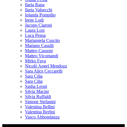
Ilaria Rapa
Ilaria Valsecchi
Iolanda Pompilio
Irene Lodi
Jacopo Ciaroni
Laura Losi
Luca Pensa
Mariangela Cuscito
Mariano Casulli
Matteo Cassoni
Matteo Vicomandi
Mirko Fava
Nicolò Angel Mendoza
Sara Alice Ceccarelli
Sara Cilia
Sara Cilia
Sasha Leoni
Silvia Macini
Silvia Ruffaldi
Simone Stefanini
Valentina Bellini
Valentina Berlini
Vasco Abbondanza