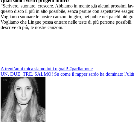
Quali sono i vostri progetti futuri?
“Scrivere, suonare, crescere. Abbiamo in mente già alcuni prossimi lavo
questo disco il più in alto possibile, senza partire con aspettative esage
Vogliamo suonare le nostre canzoni in giro, nei pub e nei palchi più gran
Vogliamo che Lingue possa entrare nelle teste di più persone possibili, 
descrive di più, le nostre canzoni.”
Navigazione
A trent’anni mica siamo tutti uguali! #parliamone
UN, DUE, TRE, SALMO! Su come il rapper sardo ha dominato l’ultim
articoli