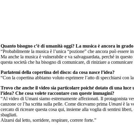
Quanto bisogno c’è di umanità oggi? La musica è ancora in grado di
“Probabilmente la musica è l’unica “pozione” che ancora può essere in gr
Ma anche la musica è vulnerabile e va salvaguardata, perché in questo
questa società che ha bisogno di comunicare, di riniziare a comunicare 
Parlatemi della copertina del disco: da cosa nasce l’idea?
“Con la copertina abbiamo voluto esprimere l’atto di specchiarsi con l
Trovo che anche il video sia particolare poiché dotato di una luce
l’idea? Che cosa volete raccontare con queste immagini?
“Al video di Umani siamo estremamente affezionati. Il protagonista vest
canzone ce l’ha scritta sulla pelle. Come dicevamo prima
Umani
è la v
cercato di ricreare questa cosa qui, insieme alla voglia di sentirsi liberi,
sbagliati.
Alzarsi dal letto, sorridere, respirare, correre forte.”