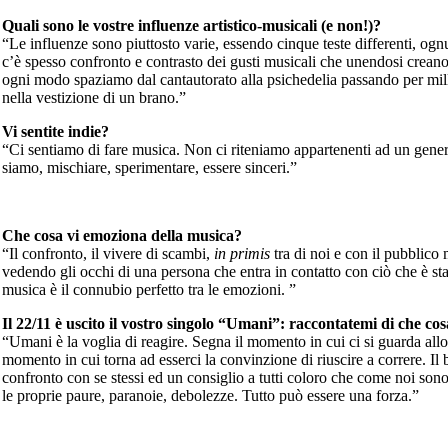
Quali sono le vostre influenze artistico-musicali (e non!)?
“Le influenze sono piuttosto varie, essendo cinque teste differenti, og
c’è spesso confronto e contrasto dei gusti musicali che unendosi crean
ogni modo spaziamo dal cantautorato alla psichedelia passando per mi
nella vestizione di un brano.”
Vi sentite indie?
“Ci sentiamo di fare musica. Non ci riteniamo appartenenti ad un gener
siamo, mischiare, sperimentare, essere sinceri.”
Che cosa vi emoziona della musica?
“Il confronto, il vivere di scambi,
in primis
tra di noi e con il pubblico m
vedendo gli occhi di una persona che entra in contatto con ciò che è stat
musica è il connubio perfetto tra le emozioni. ”
Il 22/11 è uscito il vostro singolo “Umani”: raccontatemi di che co
“Umani è la voglia di reagire. Segna il momento in cui ci si guarda allo 
momento in cui torna ad esserci la convinzione di riuscire a correre. Il
confronto con se stessi ed un consiglio a tutti coloro che come noi sono
le proprie paure, paranoie, debolezze. Tutto può essere una forza.”