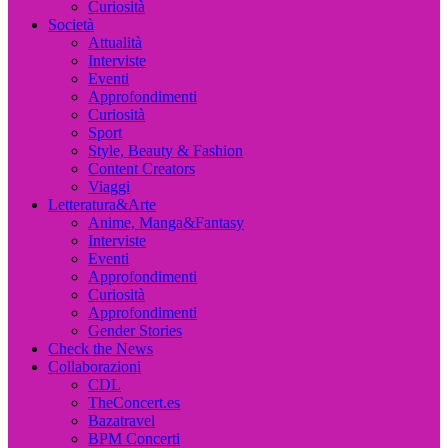
Curiosità
Società
Attualità
Interviste
Eventi
Approfondimenti
Curiosità
Sport
Style, Beauty & Fashion
Content Creators
Viaggi
Letteratura&Arte
Anime, Manga&Fantasy
Interviste
Eventi
Approfondimenti
Curiosità
Approfondimenti
Gender Stories
Check the News
Collaborazioni
CDL
TheConcert.es
Bazatravel
BPM Concerti