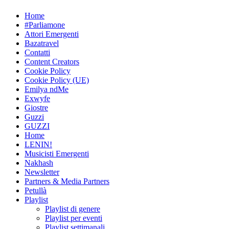
Skip
Home
to
#Parliamone
content
Attori Emergenti
Bazatravel
Contatti
Content Creators
Cookie Policy
Cookie Policy (UE)
Emilya ndMe
Exwyfe
Giostre
Guzzi
GUZZI
Home
LENIN!
Musicisti Emergenti
Nakhash
Newsletter
Partners & Media Partners
Petullà
Playlist
Playlist di genere
Playlist per eventi
Playlist settimanali