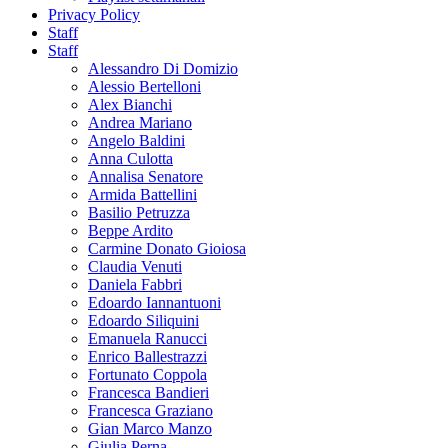
Privacy Policy
Staff
Staff
Alessandro Di Domizio
Alessio Bertelloni
Alex Bianchi
Andrea Mariano
Angelo Baldini
Anna Culotta
Annalisa Senatore
Armida Battellini
Basilio Petruzza
Beppe Ardito
Carmine Donato Gioiosa
Claudia Venuti
Daniela Fabbri
Edoardo Iannantuoni
Edoardo Siliquini
Emanuela Ranucci
Enrico Ballestrazzi
Fortunato Coppola
Francesca Bandieri
Francesca Graziano
Gian Marco Manzo
Giulia Perna