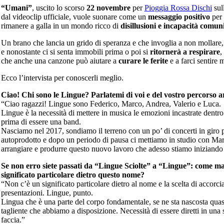
“Umani”
, uscito lo scorso
22 novembre
per
Pioggia Rossa Dischi
sul
dal videoclip ufficiale, vuole suonare come un
messaggio positivo
per 
rimanere a galla in un mondo ricco di
disillusioni e incapacità comun
Un brano che lancia un grido di speranza e che invoglia a non mollare, 
e nonostante ci si senta immobili prima o poi si
ritornerà a respirare
,
che anche una canzone può aiutare a
curare le ferite
e a farci sentire 
Ecco l’intervista per conoscerli meglio.
Ciao! Chi sono le Lingue? Parlatemi di voi e del vostro percorso ar
“Ciao ragazzi! Lingue sono Federico, Marco, Andrea, Valerio e Luca.
Lingue è la necessità di mettere in musica le emozioni incastrate dentr
prima di essere una band.
Nasciamo nel 2017, sondiamo il terreno con un po’ di concerti in giro pe
autoprodotto e dopo un periodo di pausa ci mettiamo in studio con M
arrangiare e produrre questo nuovo lavoro che adesso stiamo iniziando
Se non erro siete passati da “Lingue Sciolte” a “Lingue”: come 
significato particolare dietro questo nome?
“Non c’è un significato particolare dietro al nome e la scelta di accorcia
presentazioni. Lingue, punto.
Lingua che è una parte del corpo fondamentale, se ne sta nascosta quas
tagliente che abbiamo a disposizione. Necessità di essere diretti in una so
faccia.”