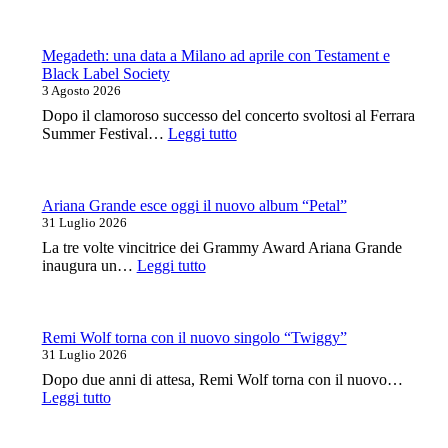
Nemzzz:
voci
una
della
data
canzone
al
Megadeth: una data a Milano ad aprile con Testament e
italiana
Legend
Black Label Society
Club
3 Agosto 2026
Milano
Dopo il clamoroso successo del concerto svoltosi al Ferrara
a
:
Summer Festival…
Leggi tutto
ottobre
Megadeth:
una
data
a
Ariana Grande esce oggi il nuovo album “Petal”
Milano
31 Luglio 2026
ad
La tre volte vincitrice dei Grammy Award Ariana Grande
aprile
:
inaugura un…
Leggi tutto
con
Ariana
Testament
Grande
e
esce
Black
oggi
Remi Wolf torna con il nuovo singolo “Twiggy”
Label
il
31 Luglio 2026
Society
nuovo
Dopo due anni di attesa, Remi Wolf torna con il nuovo…
album
:
Leggi tutto
“Petal”
Remi
Wolf