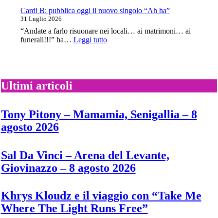
torna
con
Cardi B: pubblica oggi il nuovo singolo “Ah ha”
il
31 Luglio 2026
nuovo
“Andate a farlo risuonare nei locali… ai matrimoni… ai
singolo
:
funerali!!!” ha…
Leggi tutto
“Twiggy”
Cardi
B:
pubblica
oggi
il
Ultimi articoli
nuovo
singolo
“Ah
Tony Pitony – Mamamia, Senigallia – 8
ha”
agosto 2026
Sal Da Vinci – Arena del Levante,
Giovinazzo – 8 agosto 2026
Khrys Kloudz e il viaggio con “Take Me
Where The Light Runs Free”