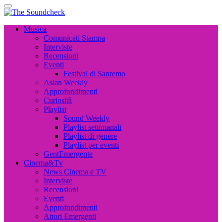
The Soundcheck
Musica, Cinema, Arte e Attualità, Interviste e News
The Soundcheck
Musica, Cinema, Arte e Attualità, Interviste e News
Musica
Comunicati Stampa
Interviste
Recensioni
Eventi
Festival di Sanremo
Asian Weekly
Approfondimenti
Curiosità
Playlist
Sound Weekly
Playlist settimanali
Playlist di genere
Playlist per eventi
GentEmergente
Cinema&Tv
News Cinema e TV
Interviste
Recensioni
Eventi
Approfondimenti
Attori Emergenti