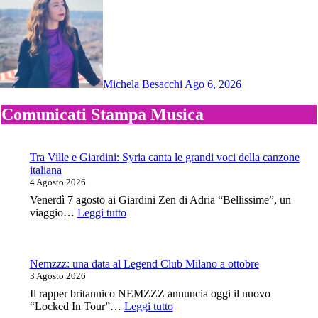
Michela Besacchi
Ago 6, 2026
Comunicati Stampa Musica
Tra Ville e Giardini: Syria canta le grandi voci della canzone
italiana
4 Agosto 2026
Venerdì 7 agosto ai Giardini Zen di Adria “Bellissime”, un
:
viaggio…
Leggi tutto
Tra
Ville
e
Giardini:
Nemzzz: una data al Legend Club Milano a ottobre
Syria
3 Agosto 2026
canta
Il rapper britannico NEMZZZ annuncia oggi il nuovo
le
:
“Locked In Tour”…
Leggi tutto
grandi