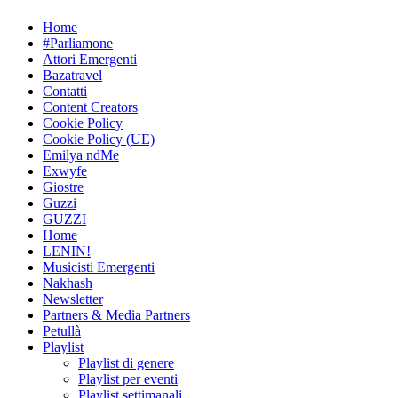
Skip
Home
to
#Parliamone
content
Attori Emergenti
Bazatravel
Contatti
Content Creators
Cookie Policy
Cookie Policy (UE)
Emilya ndMe
Exwyfe
Giostre
Guzzi
GUZZI
Home
LENIN!
Musicisti Emergenti
Nakhash
Newsletter
Partners & Media Partners
Petullà
Playlist
Playlist di genere
Playlist per eventi
Playlist settimanali