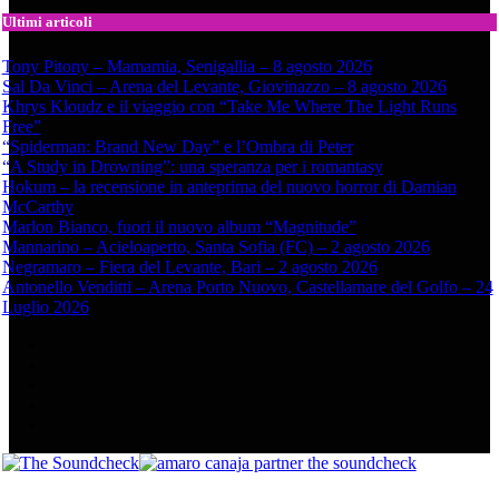
Ultimi articoli
Tony Pitony – Mamamia, Senigallia – 8 agosto 2026
Sal Da Vinci – Arena del Levante, Giovinazzo – 8 agosto 2026
Khrys Kloudz e il viaggio con “Take Me Where The Light Runs
Free”
“Spiderman: Brand New Day” e l’Ombra di Peter
“A Study in Drowning”: una speranza per i romantasy
Hokum – la recensione in anteprima del nuovo horror di Damian
McCarthy
Marlon Bianco, fuori il nuovo album “Magnitude”
Mannarino – Acieloaperto, Santa Sofia (FC) – 2 agosto 2026
Negramaro – Fiera del Levante, Bari – 2 agosto 2026
Antonello Venditti – Arena Porto Nuovo, Castellamare del Golfo – 24
Luglio 2026