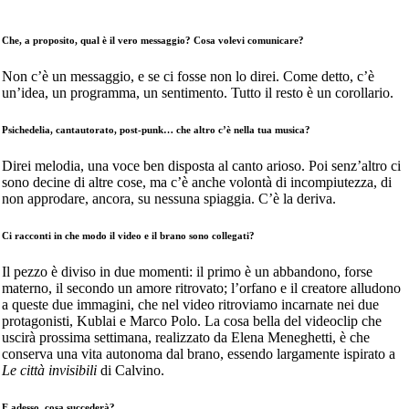
Che, a proposito, qual è il vero messaggio? Cosa volevi comunicare?
Non c’è un messaggio, e se ci fosse non lo direi. Come detto, c’è
un’idea, un programma, un sentimento. Tutto il resto è un corollario.
Psichedelia, cantautorato, post-punk… che altro c’è nella tua musica?
Direi melodia, una voce ben disposta al canto arioso. Poi senz’altro ci
sono decine di altre cose, ma c’è anche volontà di incompiutezza, di
non approdare, ancora, su nessuna spiaggia. C’è la deriva.
Ci racconti in che modo il video e il brano sono collegati?
Il pezzo è diviso in due momenti: il primo è un abbandono, forse
materno, il secondo un amore ritrovato; l’orfano e il creatore alludono
a queste due immagini, che nel video ritroviamo incarnate nei due
protagonisti, Kublai e Marco Polo. La cosa bella del videoclip che
uscirà prossima settimana, realizzato da Elena Meneghetti, è che
conserva una vita autonoma dal brano, essendo largamente ispirato a
Le città invisibili
di Calvino.
E adesso, cosa succederà?