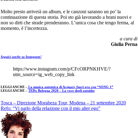
Molto presto arriverà un album, e le canzoni saranno un po’ la
continuazione di questa storia. Poi sto già lavorando a brani nuovi e
non so dirti che strade prenderanno. L’unica cosa che tengo ferma, al
momento, è l’incertezza.
a cura di
Giulia Perna
Seguici anche su Instagram!
https://www.instagram.com/p/CFcORPNKHVE/?
utm_source=ig_web_copy_link
LEGGI ANCHE –
La musica autentica di Acquari, fuori ora con “SONG 1”
LEGGI ANCHE –
TEDx Bologna 2020 – La voce degli outsider
Navigazione
Tosca – Direzione Morabeza Tour, Modena – 21 settembre 2020
Refo: “Vi parlo della relazione con il mio alter ego”
articoli