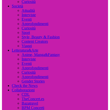
Curiosità
Società
Attualità
Interviste
Eventi
Approfondimenti
Curiosità
Sport
Style, Beauty & Fashion
Content Creators
Viaggi
Letteratura&Arte
Anime, Manga&Fantasy
Interviste
Eventi
Approfondimenti
Curiosità
Approfondimenti
Gender Stories
Check the News
Collaborazioni
CDL
TheConcert.es
Bazatravel
BPM Concerti