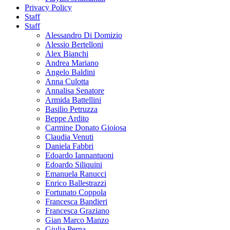
Privacy Policy
Staff
Staff
Alessandro Di Domizio
Alessio Bertelloni
Alex Bianchi
Andrea Mariano
Angelo Baldini
Anna Culotta
Annalisa Senatore
Armida Battellini
Basilio Petruzza
Beppe Ardito
Carmine Donato Gioiosa
Claudia Venuti
Daniela Fabbri
Edoardo Iannantuoni
Edoardo Siliquini
Emanuela Ranucci
Enrico Ballestrazzi
Fortunato Coppola
Francesca Bandieri
Francesca Graziano
Gian Marco Manzo
Giulia Perna