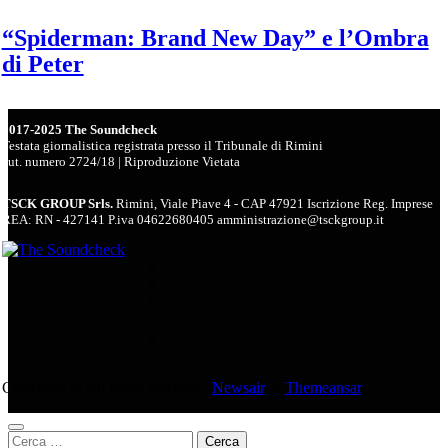
“Spiderman: Brand New Day” e l’Ombra
di Peter
2017-2025 The Soundcheck
Testata giornalistica registrata presso il Tribunale di Rimini
aut. numero 2724/18 | Riproduzione Vietata
TSCK GROUP Srls.
Rimini, Viale Piave 4 - CAP 47921 Iscrizione Reg. Imprese
REA: RN - 427141 P.iva 04622680405 amministrazione@tsckgroup.it
Copyright © All rights reserved
|
Newsair
di
Themeansar
.
Ricerca