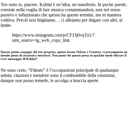
Teo sono io, piacere. Kublai è un’idea, un manifesto. In poche parole,
consiste nella voglia di fare musica contaminandosi, non nel senso
passivo e inflazionato che spesso ha questo termine, ma in maniera
volitiva. Perciò non litighiamo… ci alleiamo per litigare con altri, al
limite.
https://www.instagram.com/p/CFJ3j0vqTa1/?
utm_source=ig_web_copy_link
Questo primo assaggio del tuo progetto, questo brano
Orfano e Creatore,
ci preannuncia un
mondo pieno di citazioni e metafore. Non pensi che questo possa in qualche modo filtrare il
vero messaggio di Kublai?
Ne sono certo. “Filtrare” è l’occupazione principale di qualunque
artista; citazioni e metafore sono il combustibile della creazione,
dunque non posso temerle, le accolgo a braccia aperte.