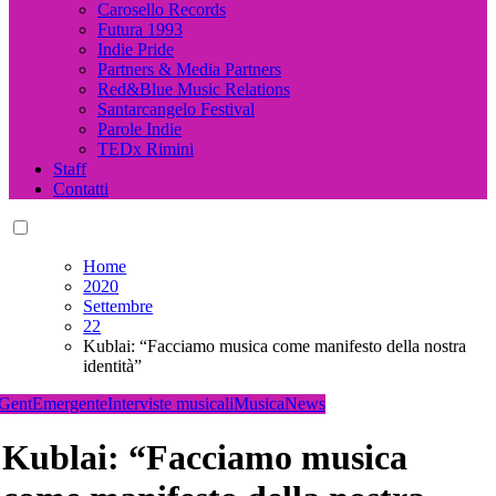
Carosello Records
Futura 1993
Indie Pride
Partners & Media Partners
Red&Blue Music Relations
Santarcangelo Festival
Parole Indie
TEDx Rimini
Staff
Contatti
Home
2020
Settembre
22
Kublai: “Facciamo musica come manifesto della nostra
identità”
GentEmergente
Interviste musicali
Musica
News
Kublai: “Facciamo musica