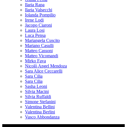
Ilaria Rapa
Ilaria Valsecchi
Iolanda Pompilio
Irene Lodi
Jacopo Ciaroni
Laura Losi
Luca Pensa
Mariangela Cuscito
Mariano Casulli
Matteo Cassoni
Matteo Vicomandi
Mirko Fava
Nicolò Angel Mendoza
Sara Alice Ceccarelli
Sara Cilia
Sara Cilia
Sasha Leoni
Silvia Macini
Silvia Ruffaldi
Simone Stefanini
Valentina Bellini
Valentina Berlini
Vasco Abbondanza