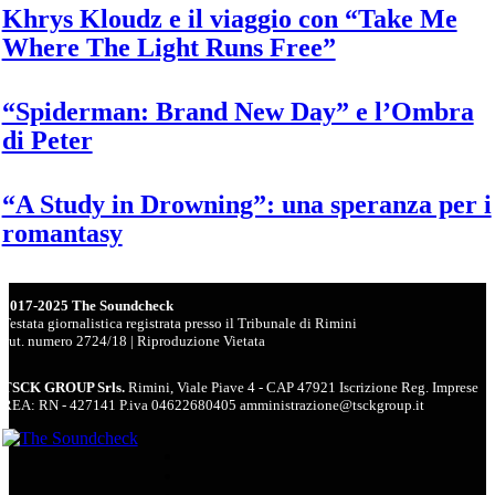
Khrys Kloudz e il viaggio con “Take Me
Where The Light Runs Free”
“Spiderman: Brand New Day” e l’Ombra
di Peter
“A Study in Drowning”: una speranza per i
romantasy
2017-2025 The Soundcheck
Testata giornalistica registrata presso il Tribunale di Rimini
aut. numero 2724/18 | Riproduzione Vietata
TSCK GROUP Srls.
Rimini, Viale Piave 4 - CAP 47921 Iscrizione Reg. Imprese
REA: RN - 427141 P.iva 04622680405 amministrazione@tsckgroup.it