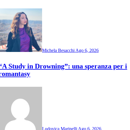
Michela Besacchi
Ago 6, 2026
“A Study in Drowning”: una speranza per i
romantasy
Ludovica Marinelli
Ago 6, 2026