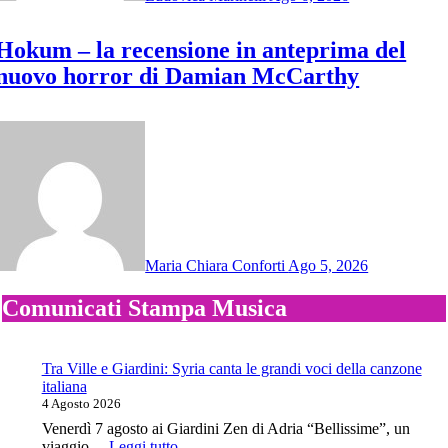
Hokum – la recensione in anteprima del
nuovo horror di Damian McCarthy
Maria Chiara Conforti
Ago 5, 2026
Comunicati Stampa Musica
Tra Ville e Giardini: Syria canta le grandi voci della canzone
italiana
4 Agosto 2026
Venerdì 7 agosto ai Giardini Zen di Adria “Bellissime”, un
:
viaggio…
Leggi tutto