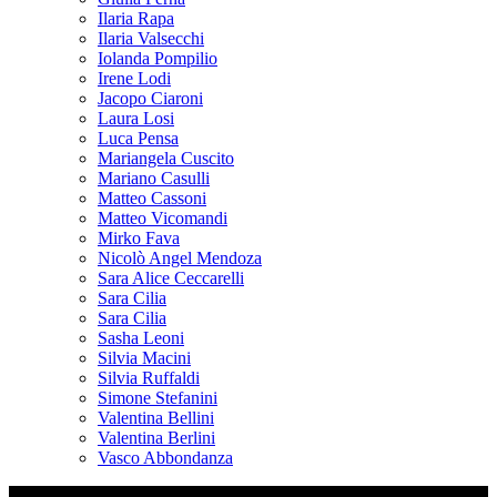
Ilaria Rapa
Ilaria Valsecchi
Iolanda Pompilio
Irene Lodi
Jacopo Ciaroni
Laura Losi
Luca Pensa
Mariangela Cuscito
Mariano Casulli
Matteo Cassoni
Matteo Vicomandi
Mirko Fava
Nicolò Angel Mendoza
Sara Alice Ceccarelli
Sara Cilia
Sara Cilia
Sasha Leoni
Silvia Macini
Silvia Ruffaldi
Simone Stefanini
Valentina Bellini
Valentina Berlini
Vasco Abbondanza