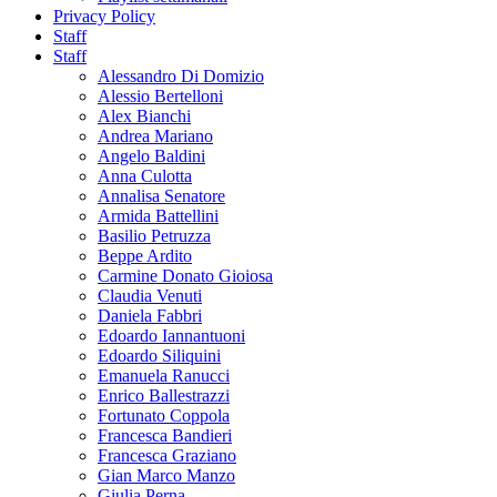
Privacy Policy
Staff
Staff
Alessandro Di Domizio
Alessio Bertelloni
Alex Bianchi
Andrea Mariano
Angelo Baldini
Anna Culotta
Annalisa Senatore
Armida Battellini
Basilio Petruzza
Beppe Ardito
Carmine Donato Gioiosa
Claudia Venuti
Daniela Fabbri
Edoardo Iannantuoni
Edoardo Siliquini
Emanuela Ranucci
Enrico Ballestrazzi
Fortunato Coppola
Francesca Bandieri
Francesca Graziano
Gian Marco Manzo
Giulia Perna