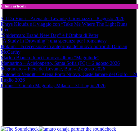
Ultimi articoli
Sal Da Vinci – Arena del Levante, Giovinazzo – 8 agosto 2026
Khrys Kloudz e il viaggio con “Take Me Where The Light Runs
Free”
“Spiderman: Brand New Day” e l’Ombra di Peter
“A Study in Drowning”: una speranza per i romantasy
Hokum – la recensione in anteprima del nuovo horror di Damian
McCarthy
Marlon Bianco, fuori il nuovo album “Magnitude”
Mannarino – Acieloaperto, Santa Sofia (FC) – 2 agosto 2026
Negramaro – Fiera del Levante, Bari – 2 agosto 2026
Antonello Venditti – Arena Porto Nuovo, Castellamare del Golfo – 24
Luglio 2026
Primus – Circolo Magnolia, Milano – 31 Luglio 2026