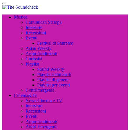
The Soundcheck
Musica, Cinema, Arte e Attualità, Interviste e News
The Soundcheck
Musica, Cinema, Arte e Attualità, Interviste e News
Musica
Comunicati Stampa
Interviste
Recensioni
Eventi
Festival di Sanremo
Asian Weekly
Approfondimenti
Curiosità
Playlist
Sound Weekly
Playlist settimanali
Playlist di genere
Playlist per eventi
GentEmergente
Cinema&Tv
News Cinema e TV
Interviste
Recensioni
Eventi
Approfondimenti
Attori Emergenti