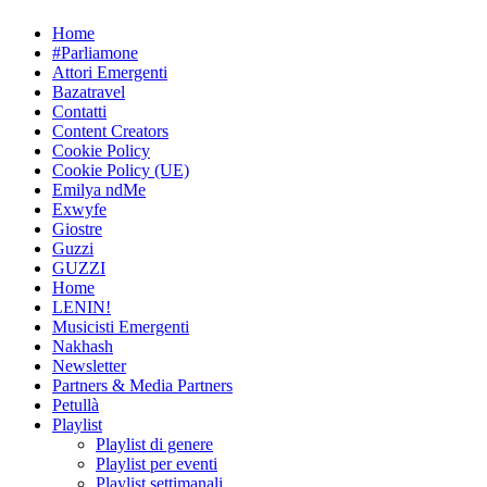
Skip
Home
to
#Parliamone
content
Attori Emergenti
Bazatravel
Contatti
Content Creators
Cookie Policy
Cookie Policy (UE)
Emilya ndMe
Exwyfe
Giostre
Guzzi
GUZZI
Home
LENIN!
Musicisti Emergenti
Nakhash
Newsletter
Partners & Media Partners
Petullà
Playlist
Playlist di genere
Playlist per eventi
Playlist settimanali