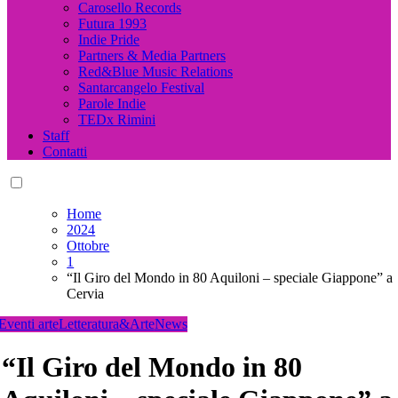
Carosello Records
Futura 1993
Indie Pride
Partners & Media Partners
Red&Blue Music Relations
Santarcangelo Festival
Parole Indie
TEDx Rimini
Staff
Contatti
Home
2024
Ottobre
1
“Il Giro del Mondo in 80 Aquiloni – speciale Giappone” a
Cervia
Eventi arte
Letteratura&Arte
News
“Il Giro del Mondo in 80