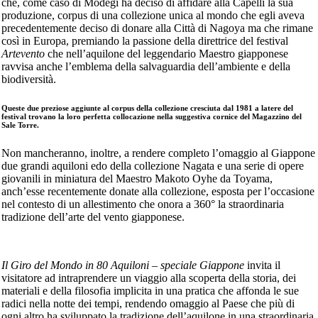
che, come caso di Modegi ha deciso di affidare alla Capelli la sua
produzione, corpus di una collezione unica al mondo che egli aveva
precedentemente deciso di donare alla Città di Nagoya ma che rimane
così in Europa, premiando la passione della direttrice del festival
Artevento
che nell’aquilone del leggendario Maestro giapponese
ravvisa anche l’emblema della salvaguardia dell’ambiente e della
biodiversità.
Queste due preziose aggiunte al corpus della collezione cresciuta dal 1981 a latere del
festival trovano la loro perfetta collocazione nella suggestiva cornice del Magazzino del
Sale Torre.
Non mancheranno, inoltre, a rendere completo l’omaggio al Giappone
due grandi aquiloni edo della collezione Nagata e una serie di opere
giovanili in miniatura del Maestro Makoto Oyhe da Toyama,
anch’esse recentemente donate alla collezione, esposta per l’occasione
nel contesto di un allestimento che onora a 360° la straordinaria
tradizione dell’arte del vento giapponese.
Il Giro del Mondo in 80 Aquiloni – speciale Giappone
invita il
visitatore ad intraprendere un viaggio alla scoperta della storia, dei
materiali e della filosofia implicita in una pratica che affonda le sue
radici nella notte dei tempi, rendendo omaggio al Paese che più di
ogni altro ha sviluppato la tradizione dell’aquilone in una straordinaria