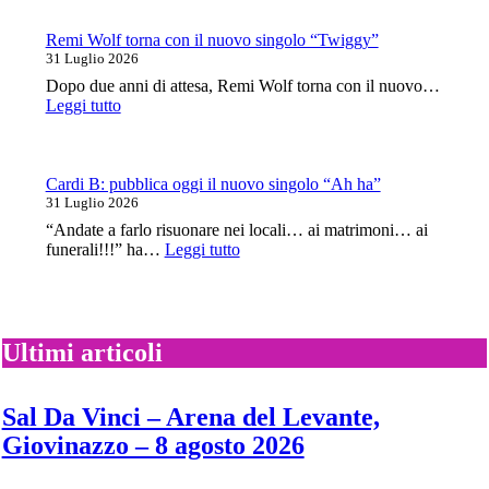
e
esce
Black
oggi
Remi Wolf torna con il nuovo singolo “Twiggy”
Label
il
31 Luglio 2026
Society
nuovo
Dopo due anni di attesa, Remi Wolf torna con il nuovo…
album
:
Leggi tutto
“Petal”
Remi
Wolf
torna
con
Cardi B: pubblica oggi il nuovo singolo “Ah ha”
il
31 Luglio 2026
nuovo
“Andate a farlo risuonare nei locali… ai matrimoni… ai
singolo
:
funerali!!!” ha…
Leggi tutto
“Twiggy”
Cardi
B:
pubblica
oggi
il
Ultimi articoli
nuovo
singolo
“Ah
Sal Da Vinci – Arena del Levante,
ha”
Giovinazzo – 8 agosto 2026