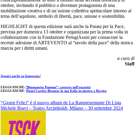
ottobre, invitando il pubblico a diventare protagonista di una
mobilitazione creativa e di un’azione collettiva spettacolare intorno al
tema dell’aquilone, simbolo di libertà, pace, unione e sostenibilità.
HIGHLIGHT di questa edizione sarà anche la Parata per la Pace,
prevista per domenica 13 ottobre e organizzata per la prima volta in
collaborazione con la Fondazione PerugiAssisi per consacrare la
recente adesione di ARTEVENTO al “tavolo della pace” della storica
marcia per i diritti umani.
a cura di
Staff
Seguici anche su Instagram!
LEGGI ANCHE-
“Buonanotte Punpun”: crescere nell’oscurità
LEGGI ANCHE-
Henri Cartier-Bresson, la sua Italia in mostra a Rovigo
Navigazione
“Giorni Felici” è il nuovo album de La Rappresentante Di Lista
Michele Bravi – Teatro Arcimboldi, Milano – 30 settembre 2024
articoli