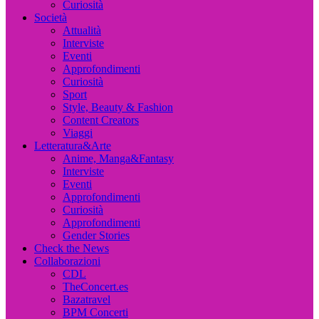
Curiosità
Società
Attualità
Interviste
Eventi
Approfondimenti
Curiosità
Sport
Style, Beauty & Fashion
Content Creators
Viaggi
Letteratura&Arte
Anime, Manga&Fantasy
Interviste
Eventi
Approfondimenti
Curiosità
Approfondimenti
Gender Stories
Check the News
Collaborazioni
CDL
TheConcert.es
Bazatravel
BPM Concerti