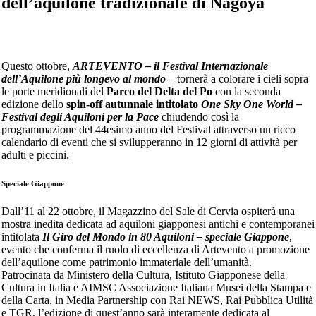
dell’aquilone tradizionale di Nagoya
Questo ottobre,
ARTEVENTO – il Festival Internazionale
dell’Aquilone più longevo al mondo
– tornerà a colorare i cieli sopra
le porte meridionali del
Parco del Delta del Po
con la seconda
edizione dello
spin-off autunnale intitolato
One Sky One World –
Festival degli Aquiloni per la Pace
chiudendo così la
programmazione del 44esimo anno del Festival attraverso un ricco
calendario di eventi che si svilupperanno in 12 giorni di attività per
adulti e piccini.
Speciale Giappone
Dall’11 al 22 ottobre, il Magazzino del Sale di Cervia ospiterà una
mostra inedita dedicata ad aquiloni giapponesi antichi e contemporanei
intitolata
Il Giro del Mondo in 80 Aquiloni – speciale Giappone
,
evento che conferma il ruolo di eccellenza di Artevento a promozione
dell’aquilone come patrimonio immateriale dell’umanità.
Patrocinata da Ministero della Cultura, Istituto Giapponese della
Cultura in Italia e AIMSC Associazione Italiana Musei della Stampa e
della Carta, in Media Partnership con Rai NEWS, Rai Pubblica Utilità
e TGR, l’edizione di quest’anno sarà interamente dedicata al