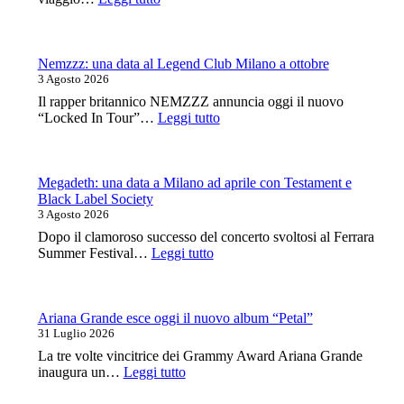
Tra
Ville
e
Giardini:
Nemzzz: una data al Legend Club Milano a ottobre
Syria
3 Agosto 2026
canta
Il rapper britannico NEMZZZ annuncia oggi il nuovo
le
:
“Locked In Tour”…
Leggi tutto
grandi
Nemzzz:
voci
una
della
data
canzone
al
Megadeth: una data a Milano ad aprile con Testament e
italiana
Legend
Black Label Society
Club
3 Agosto 2026
Milano
Dopo il clamoroso successo del concerto svoltosi al Ferrara
a
:
Summer Festival…
Leggi tutto
ottobre
Megadeth:
una
data
a
Ariana Grande esce oggi il nuovo album “Petal”
Milano
31 Luglio 2026
ad
La tre volte vincitrice dei Grammy Award Ariana Grande
aprile
:
inaugura un…
Leggi tutto
con
Ariana
Testament
Grande