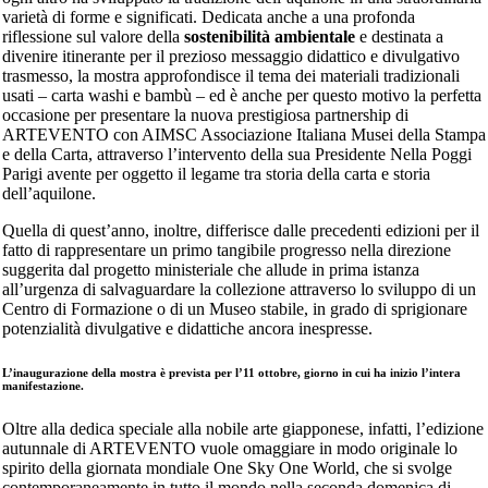
varietà di forme e significati. Dedicata anche a una profonda
riflessione sul valore della
sostenibilità ambientale
e destinata a
divenire itinerante per il prezioso messaggio didattico e divulgativo
trasmesso, la mostra approfondisce il tema dei materiali tradizionali
usati – carta washi e bambù – ed è anche per questo motivo la perfetta
occasione per presentare la nuova prestigiosa partnership di
ARTEVENTO con AIMSC Associazione Italiana Musei della Stampa
e della Carta, attraverso l’intervento della sua Presidente Nella Poggi
Parigi avente per oggetto il legame tra storia della carta e storia
dell’aquilone.
Quella di quest’anno, inoltre, differisce dalle precedenti edizioni per il
fatto di rappresentare un primo tangibile progresso nella direzione
suggerita dal progetto ministeriale che allude in prima istanza
all’urgenza di salvaguardare la collezione attraverso lo sviluppo di un
Centro di Formazione o di un Museo stabile, in grado di sprigionare
potenzialità divulgative e didattiche ancora inespresse.
L’inaugurazione della mostra è prevista per l’11 ottobre, giorno in cui ha inizio l’intera
manifestazione.
Oltre alla dedica speciale alla nobile arte giapponese, infatti, l’edizione
autunnale di ARTEVENTO vuole omaggiare in modo originale lo
spirito della giornata mondiale One Sky One World, che si svolge
contemporaneamente in tutto il mondo nella seconda domenica di