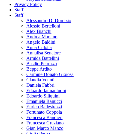
Privacy Policy
Staff
Staff
Alessandro Di Domizio
Alessio Bertelloni
Alex Bianchi
Andrea Mariano
Angelo Baldini
Anna Culotta
Annalisa Senatore
Armida Battellini
Basilio Petruzza
Beppe Ardito
Carmine Donato Gioiosa
Claudia Venuti
Daniela Fabbri
Edoardo Iannantuoni
Edoardo Siliquini
Emanuela Ranucci
Enrico Ballestrazzi
Fortunato Coppola
Francesca Bandieri
Francesca Graziano
Gian Marco Manzo
Giulia Perna