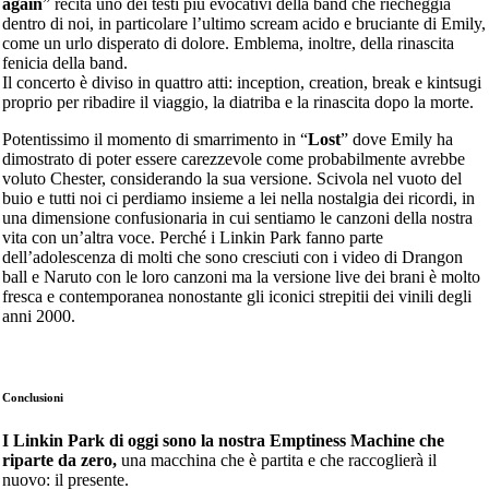
again
” recita uno dei testi più evocativi della band che riecheggia
dentro di noi, in particolare l’ultimo scream acido e bruciante di Emily,
come un urlo disperato di dolore. Emblema, inoltre, della rinascita
fenicia della band.
Il concerto è diviso in quattro atti: inception, creation, break e kintsugi
proprio per ribadire il viaggio, la diatriba e la rinascita dopo la morte.
Potentissimo il momento di smarrimento in “
Lost
” dove Emily ha
dimostrato di poter essere carezzevole come probabilmente avrebbe
voluto Chester, considerando la sua versione. Scivola nel vuoto del
buio e tutti noi ci perdiamo insieme a lei nella nostalgia dei ricordi, in
una dimensione confusionaria in cui sentiamo le canzoni della nostra
vita con un’altra voce. Perché i Linkin Park fanno parte
dell’adolescenza di molti che sono cresciuti con i video di Drangon
ball e Naruto con le loro canzoni ma la versione live dei brani è molto
fresca e contemporanea nonostante gli iconici strepitii dei vinili degli
anni 2000.
Conclusioni
I Linkin Park di oggi sono la nostra Emptiness Machine che
riparte da zero,
una macchina che è partita e che raccoglierà il
nuovo: il presente.