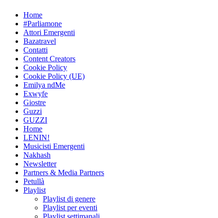
Skip
Home
to
#Parliamone
content
Attori Emergenti
Bazatravel
Contatti
Content Creators
Cookie Policy
Cookie Policy (UE)
Emilya ndMe
Exwyfe
Giostre
Guzzi
GUZZI
Home
LENIN!
Musicisti Emergenti
Nakhash
Newsletter
Partners & Media Partners
Petullà
Playlist
Playlist di genere
Playlist per eventi
Playlist settimanali