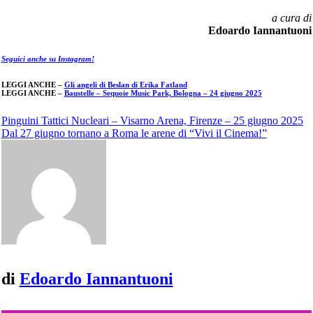
a cura di
Edoardo Iannantuoni
Seguici anche su Instagram!
LEGGI ANCHE –
Gli angeli di Beslan di Erika Fatland
LEGGI ANCHE –
Baustelle – Sequoie Music Park, Bologna – 24 giugno 2025
Navigazione
Pinguini Tattici Nucleari – Visarno Arena, Firenze – 25 giugno 2025
Dal 27 giugno tornano a Roma le arene di “Vivi il Cinema!”
articoli
di
Edoardo Iannantuoni