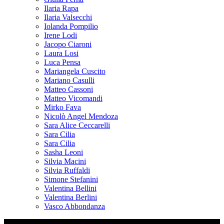
Ilaria Rapa
Ilaria Valsecchi
Iolanda Pompilio
Irene Lodi
Jacopo Ciaroni
Laura Losi
Luca Pensa
Mariangela Cuscito
Mariano Casulli
Matteo Cassoni
Matteo Vicomandi
Mirko Fava
Nicolò Angel Mendoza
Sara Alice Ceccarelli
Sara Cilia
Sara Cilia
Sasha Leoni
Silvia Macini
Silvia Ruffaldi
Simone Stefanini
Valentina Bellini
Valentina Berlini
Vasco Abbondanza