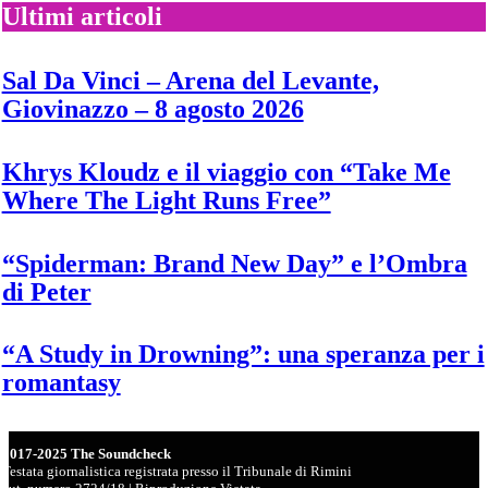
il
Ultimi articoli
nuovo
singolo
“Ah
Sal Da Vinci – Arena del Levante,
ha”
Giovinazzo – 8 agosto 2026
Khrys Kloudz e il viaggio con “Take Me
Where The Light Runs Free”
“Spiderman: Brand New Day” e l’Ombra
di Peter
“A Study in Drowning”: una speranza per i
romantasy
2017-2025 The Soundcheck
Testata giornalistica registrata presso il Tribunale di Rimini