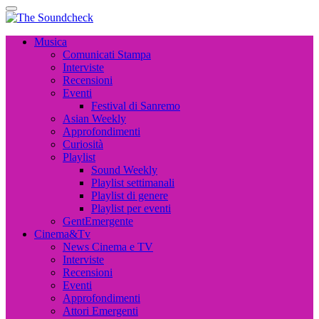
The Soundcheck
Musica, Cinema, Arte e Attualità, Interviste e News
The Soundcheck
Musica, Cinema, Arte e Attualità, Interviste e News
Musica
Comunicati Stampa
Interviste
Recensioni
Eventi
Festival di Sanremo
Asian Weekly
Approfondimenti
Curiosità
Playlist
Sound Weekly
Playlist settimanali
Playlist di genere
Playlist per eventi
GentEmergente
Cinema&Tv
News Cinema e TV
Interviste
Recensioni
Eventi
Approfondimenti
Attori Emergenti