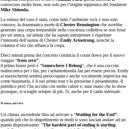
conoscono molto bene, non solo per l’origine nipponica del fondatore
Mike Shinoda.
La rottura del vaso è stata, come tutto l’ambiente rock e non solo
conosce, la drammatica morte di
Chester Bennington
che avrebbe
generato una crepa irreparabile nella coscienza collettiva se non fosse
per un’amica, un’artista che ha saputo interpretare e rispettare
l’intensità dell’anima di Chester:
Emily Armstrong
, nonché la
colatura d’oro che affianca la crepa.
Dieci minuti prima del concerto comincia il count down per il nuovo
viaggio “
from zero”
,
il primo brano però è “
Somewhere I Belong
“, che è una coccola
malinconica per i fan, per i settantottomila fan per essere precisi. Emily
ai maxischermi sembra preoccupata e anche vocalmente imprecisa ma
come biasimarla, è il suo primo tour e la pressione è pesantissima. Il
pubblico però l’ha accolta con molto calore e, man mano che lo show
prosegue, si scioglie sempre di più. Sì, anche per il caldo infernale.
Si entra nel vivo
Un climax ascendente fino ad arrivare a “
Waiting for the End”
,
quando più che lo sbigottimento in molti si sono lasciati andare ad un
pianto disperatissimo: “
The hardest part of ending is starting