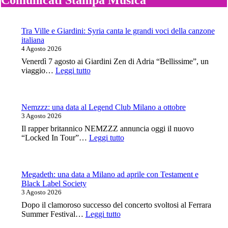
Comunicati Stampa Musica
Tra Ville e Giardini: Syria canta le grandi voci della canzone
italiana
4 Agosto 2026
Venerdì 7 agosto ai Giardini Zen di Adria “Bellissime”, un
:
viaggio…
Leggi tutto
Tra
Ville
e
Giardini:
Nemzzz: una data al Legend Club Milano a ottobre
Syria
3 Agosto 2026
canta
Il rapper britannico NEMZZZ annuncia oggi il nuovo
le
:
“Locked In Tour”…
Leggi tutto
grandi
Nemzzz:
voci
una
della
data
canzone
al
Megadeth: una data a Milano ad aprile con Testament e
italiana
Legend
Black Label Society
Club
3 Agosto 2026
Milano
Dopo il clamoroso successo del concerto svoltosi al Ferrara
a
:
Summer Festival…
Leggi tutto
ottobre
Megadeth: