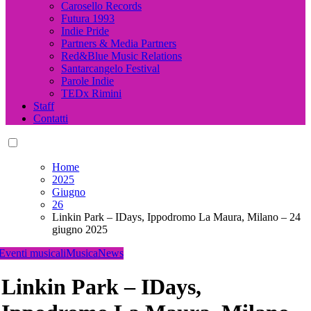
Carosello Records
Futura 1993
Indie Pride
Partners & Media Partners
Red&Blue Music Relations
Santarcangelo Festival
Parole Indie
TEDx Rimini
Staff
Contatti
Home
2025
Giugno
26
Linkin Park – IDays, Ippodromo La Maura, Milano – 24
giugno 2025
Eventi musicali
Musica
News
Linkin Park – IDays,