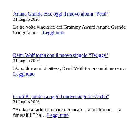
una
data
a
Ariana Grande esce oggi il nuovo album “Petal”
Milano
31 Luglio 2026
ad
La tre volte vincitrice dei Grammy Award Ariana Grande
aprile
:
inaugura un…
Leggi tutto
con
Ariana
Testament
Grande
e
esce
Black
oggi
Remi Wolf torna con il nuovo singolo “Twiggy”
Label
il
31 Luglio 2026
Society
nuovo
Dopo due anni di attesa, Remi Wolf torna con il nuovo…
album
:
Leggi tutto
“Petal”
Remi
Wolf
torna
con
Cardi B: pubblica oggi il nuovo singolo “Ah ha”
il
31 Luglio 2026
nuovo
“Andate a farlo risuonare nei locali… ai matrimoni… ai
singolo
:
funerali!!!” ha…
Leggi tutto
“Twiggy”
Cardi
B:
pubblica
oggi