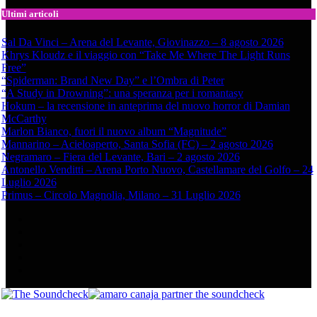
Ultimi articoli
Sal Da Vinci – Arena del Levante, Giovinazzo – 8 agosto 2026
Khrys Kloudz e il viaggio con “Take Me Where The Light Runs
Free”
“Spiderman: Brand New Day” e l’Ombra di Peter
“A Study in Drowning”: una speranza per i romantasy
Hokum – la recensione in anteprima del nuovo horror di Damian
McCarthy
Marlon Bianco, fuori il nuovo album “Magnitude”
Mannarino – Acieloaperto, Santa Sofia (FC) – 2 agosto 2026
Negramaro – Fiera del Levante, Bari – 2 agosto 2026
Antonello Venditti – Arena Porto Nuovo, Castellamare del Golfo – 24
Luglio 2026
Primus – Circolo Magnolia, Milano – 31 Luglio 2026