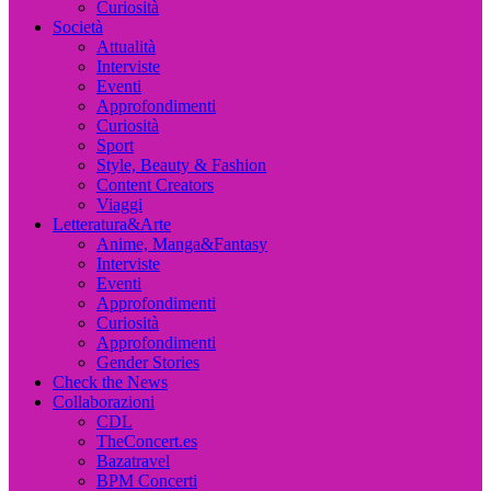
Curiosità
Società
Attualità
Interviste
Eventi
Approfondimenti
Curiosità
Sport
Style, Beauty & Fashion
Content Creators
Viaggi
Letteratura&Arte
Anime, Manga&Fantasy
Interviste
Eventi
Approfondimenti
Curiosità
Approfondimenti
Gender Stories
Check the News
Collaborazioni
CDL
TheConcert.es
Bazatravel
BPM Concerti