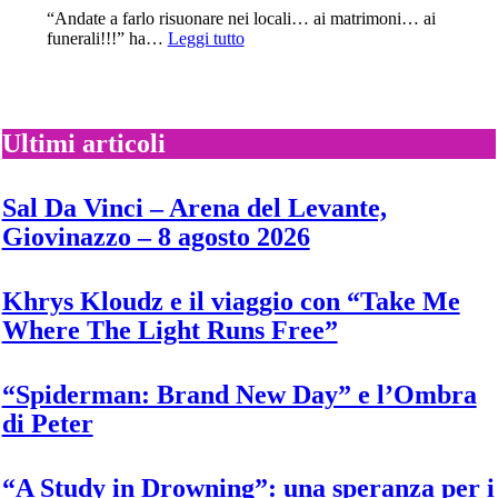
nuovo
“Andate a farlo risuonare nei locali… ai matrimoni… ai
singolo
:
funerali!!!” ha…
Leggi tutto
“Twiggy”
Cardi
B:
pubblica
oggi
il
Ultimi articoli
nuovo
singolo
“Ah
Sal Da Vinci – Arena del Levante,
ha”
Giovinazzo – 8 agosto 2026
Khrys Kloudz e il viaggio con “Take Me
Where The Light Runs Free”
“Spiderman: Brand New Day” e l’Ombra
di Peter
“A Study in Drowning”: una speranza per i