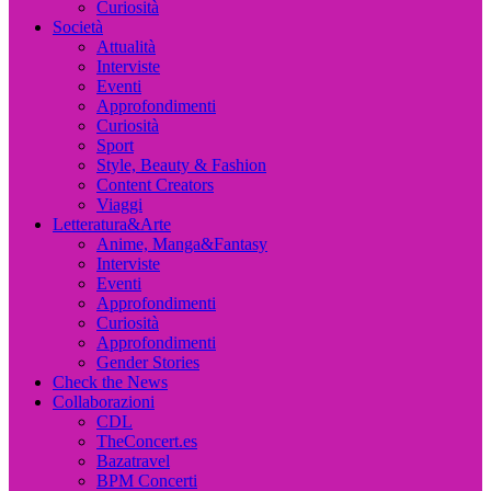
Curiosità
Società
Attualità
Interviste
Eventi
Approfondimenti
Curiosità
Sport
Style, Beauty & Fashion
Content Creators
Viaggi
Letteratura&Arte
Anime, Manga&Fantasy
Interviste
Eventi
Approfondimenti
Curiosità
Approfondimenti
Gender Stories
Check the News
Collaborazioni
CDL
TheConcert.es
Bazatravel
BPM Concerti