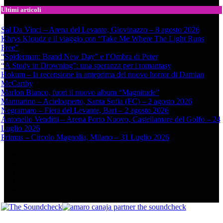
Ultimi articoli
Sal Da Vinci – Arena del Levante, Giovinazzo – 8 agosto 2026
Khrys Kloudz e il viaggio con “Take Me Where The Light Runs
Free”
“Spiderman: Brand New Day” e l’Ombra di Peter
“A Study in Drowning”: una speranza per i romantasy
Hokum – la recensione in anteprima del nuovo horror di Damian
McCarthy
Marlon Bianco, fuori il nuovo album “Magnitude”
Mannarino – Acieloaperto, Santa Sofia (FC) – 2 agosto 2026
Negramaro – Fiera del Levante, Bari – 2 agosto 2026
Antonello Venditti – Arena Porto Nuovo, Castellamare del Golfo – 24
Luglio 2026
Primus – Circolo Magnolia, Milano – 31 Luglio 2026