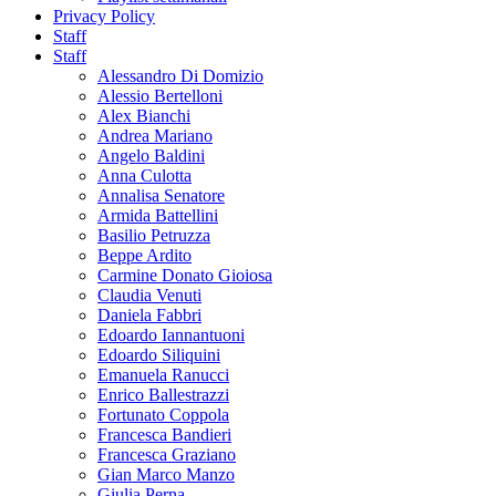
Privacy Policy
Staff
Staff
Alessandro Di Domizio
Alessio Bertelloni
Alex Bianchi
Andrea Mariano
Angelo Baldini
Anna Culotta
Annalisa Senatore
Armida Battellini
Basilio Petruzza
Beppe Ardito
Carmine Donato Gioiosa
Claudia Venuti
Daniela Fabbri
Edoardo Iannantuoni
Edoardo Siliquini
Emanuela Ranucci
Enrico Ballestrazzi
Fortunato Coppola
Francesca Bandieri
Francesca Graziano
Gian Marco Manzo
Giulia Perna