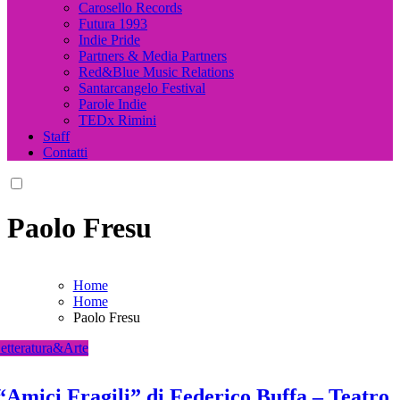
Carosello Records
Futura 1993
Indie Pride
Partners & Media Partners
Red&Blue Music Relations
Santarcangelo Festival
Parole Indie
TEDx Rimini
Staff
Contatti
Paolo Fresu
Home
Home
Paolo Fresu
etteratura&Arte
“Amici Fragili” di Federico Buffa – Teatro