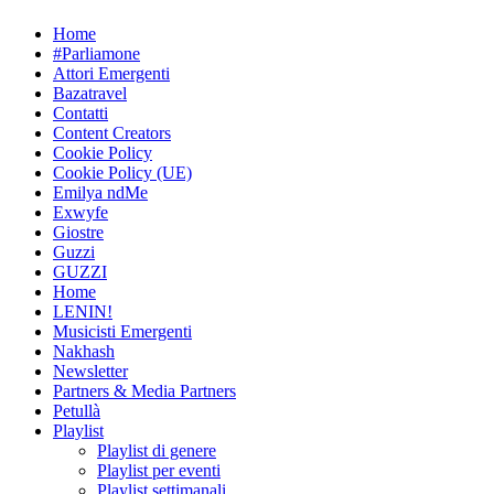
Skip
Home
to
#Parliamone
content
Attori Emergenti
Bazatravel
Contatti
Content Creators
Cookie Policy
Cookie Policy (UE)
Emilya ndMe
Exwyfe
Giostre
Guzzi
GUZZI
Home
LENIN!
Musicisti Emergenti
Nakhash
Newsletter
Partners & Media Partners
Petullà
Playlist
Playlist di genere
Playlist per eventi
Playlist settimanali