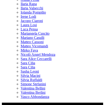
Ilaria Rapa
Ilaria Valsecchi
Iolanda Pompilio
Irene Lodi
Jacopo Ciaroni
Laura Losi
Luca Pensa
Mariangela Cuscito
Mariano Casulli
Matteo Cassoni
Matteo Vicomandi
Mirko Fava
Nicolò Angel Mendoza
Sara Alice Ceccarelli
Sara Cilia
Sara Cilia
Sasha Leoni
Silvia Macini
Silvia Ruffaldi
Simone Stefanini
Valentina Bellini
Valentina Berlini
Vasco Abbondanza