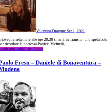
Valentina Dragone
Set 1, 2021
 20.30 si terrà In Transito, uno spettacolo
per ricordare la poetessa Patrizia Vicinelli,…
venti musicali
Musica
News
Paolo Fresu – Daniele di Bonaventura –
Modena