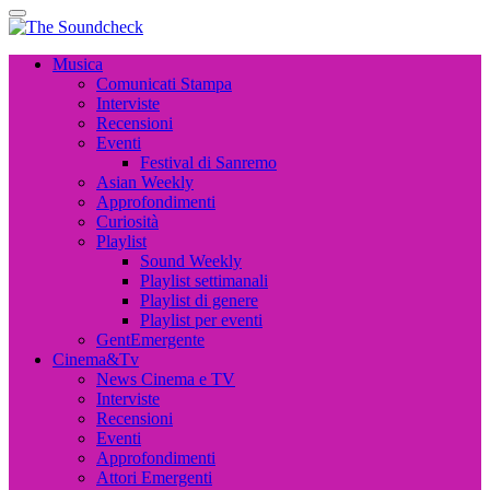
The Soundcheck
Musica, Cinema, Arte e Attualità, Interviste e News
The Soundcheck
Musica, Cinema, Arte e Attualità, Interviste e News
Musica
Comunicati Stampa
Interviste
Recensioni
Eventi
Festival di Sanremo
Asian Weekly
Approfondimenti
Curiosità
Playlist
Sound Weekly
Playlist settimanali
Playlist di genere
Playlist per eventi
GentEmergente
Cinema&Tv
News Cinema e TV
Interviste
Recensioni
Eventi
Approfondimenti
Attori Emergenti