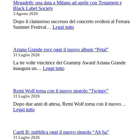
canzone
al
Megadeth: una data a Milano ad aprile con Testament e
italiana
Legend
Black Label Society
Club
3 Agosto 2026
Milano
Dopo il clamoroso successo del concerto svoltosi al Ferrara
a
:
Summer Festival…
Leggi tutto
ottobre
Megadeth:
una
data
a
Ariana Grande esce oggi il nuovo album “Petal”
Milano
31 Luglio 2026
ad
La tre volte vincitrice dei Grammy Award Ariana Grande
aprile
:
inaugura un…
Leggi tutto
con
Ariana
Testament
Grande
e
esce
Black
oggi
Remi Wolf torna con il nuovo singolo “Twiggy”
Label
il
31 Luglio 2026
Society
nuovo
Dopo due anni di attesa, Remi Wolf torna con il nuovo…
album
:
Leggi tutto
“Petal”
Remi
Wolf
torna
con
Cardi B: pubblica oggi il nuovo singolo “Ah ha”
il
31 Luglio 2026