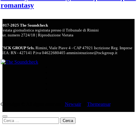
romantasy
2017-2025 The Soundcheck
Testata giornalistica registrata presso il Tribunale di Rimini
aut. numero 2724/18 | Riproduzione Vietata
TSCK GROUP Srls.
Rimini, Viale Piave 4 - CAP 47921 Iscrizione Reg. Imprese
REA: RN - 427141 P.iva 04622680405 amministrazione@tsckgroup.it
Copyright © All rights reserved
|
Newsair
di
Themeansar
.
Ricerca
per: