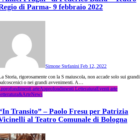
Regio di Parma- 9 febbraio 2022
Simone Stefanini
Feb 12, 2022
 maiuscola, non accade solo sui grandi
palcoscenici o nei grandi avvenimenti. A…
pprofondimenti arte
Approfondimenti Letteratura
Eventi arte
etteratura&Arte
News
“In Transito” – Paolo Fresu per Patrizia
Vicinelli al Teatro Comunale di Bologna