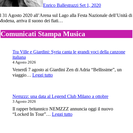
Enrico Ballestrazzi
Set 1, 2020
à di
Modena, arriva il suono dei fiati…
Comunicati Stampa Musica
Tra Ville e Giardini: Syria canta le grandi voci della canzone
italiana
4 Agosto 2026
Venerdì 7 agosto ai Giardini Zen di Adria “Bellissime”, un
:
viaggio…
Leggi tutto
Tra
Ville
e
Giardini:
Nemzzz: una data al Legend Club Milano a ottobre
Syria
3 Agosto 2026
canta
Il rapper britannico NEMZZZ annuncia oggi il nuovo
le
:
“Locked In Tour”…
Leggi tutto
grandi
Nemzzz:
voci
una
della
data