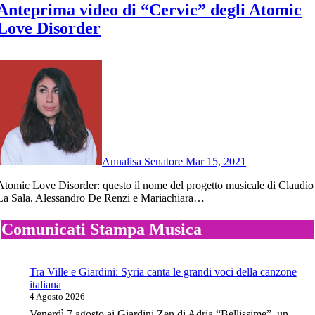
Anteprima video di “Cervic” degli Atomic
Love Disorder
Annalisa Senatore
Mar 15, 2021
o il nome del progetto musicale di Claudio
La Sala, Alessandro De Renzi e Mariachiara…
Comunicati Stampa Musica
Tra Ville e Giardini: Syria canta le grandi voci della canzone
italiana
4 Agosto 2026
Venerdì 7 agosto ai Giardini Zen di Adria “Bellissime”, un