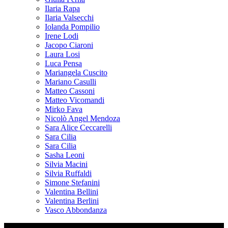
Ilaria Rapa
Ilaria Valsecchi
Iolanda Pompilio
Irene Lodi
Jacopo Ciaroni
Laura Losi
Luca Pensa
Mariangela Cuscito
Mariano Casulli
Matteo Cassoni
Matteo Vicomandi
Mirko Fava
Nicolò Angel Mendoza
Sara Alice Ceccarelli
Sara Cilia
Sara Cilia
Sasha Leoni
Silvia Macini
Silvia Ruffaldi
Simone Stefanini
Valentina Bellini
Valentina Berlini
Vasco Abbondanza