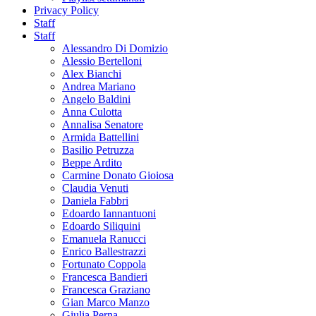
Privacy Policy
Staff
Staff
Alessandro Di Domizio
Alessio Bertelloni
Alex Bianchi
Andrea Mariano
Angelo Baldini
Anna Culotta
Annalisa Senatore
Armida Battellini
Basilio Petruzza
Beppe Ardito
Carmine Donato Gioiosa
Claudia Venuti
Daniela Fabbri
Edoardo Iannantuoni
Edoardo Siliquini
Emanuela Ranucci
Enrico Ballestrazzi
Fortunato Coppola
Francesca Bandieri
Francesca Graziano
Gian Marco Manzo
Giulia Perna