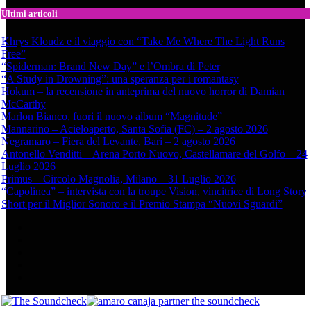
Ultimi articoli
Khrys Kloudz e il viaggio con “Take Me Where The Light Runs
Free”
“Spiderman: Brand New Day” e l’Ombra di Peter
“A Study in Drowning”: una speranza per i romantasy
Hokum – la recensione in anteprima del nuovo horror di Damian
McCarthy
Marlon Bianco, fuori il nuovo album “Magnitude”
Mannarino – Acieloaperto, Santa Sofia (FC) – 2 agosto 2026
Negramaro – Fiera del Levante, Bari – 2 agosto 2026
Antonello Venditti – Arena Porto Nuovo, Castellamare del Golfo – 24
Luglio 2026
Primus – Circolo Magnolia, Milano – 31 Luglio 2026
“Capolinea” – intervista con la troupe Vision, vincitrice di Long Story
Short per il Miglior Sonoro e il Premio Stampa “Nuovi Sguardi”