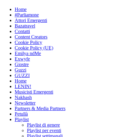
Skip
Home
to
#Parliamone
content
Attori Emergenti
Bazatravel
Contatti
Content Creators
Cookie Policy
Cookie Policy (UE)
Emilya ndMe
Exwyfe
Giostre
Guzzi
GUZZI
Home
LENIN!
Musicisti Emergenti
Nakhash
Newsletter
Partners & Media Partners
Petullà
Playlist
Playlist di genere
Playlist per eventi
Playlist settimanali