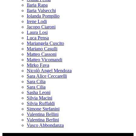
Ilaria Rapa
Ilaria Valsecchi
Iolanda Pompilio
Irene Lodi
Jacopo Ciaroni
Laura Losi
Luca Pensa
Mariangela Cuscito
Mariano Casulli
Matteo Cassoni
Matteo Vicomandi
Mirko Fava
Nicolò Angel Mendoza
Sara Alice Ceccarelli
Sara Cilia
Sara Cilia
Sasha Leoni
Silvia Macini
Silvia Ruffaldi
Simone Stefanini
Valentina Bellini
Valentina Berlini
Vasco Abbondanza