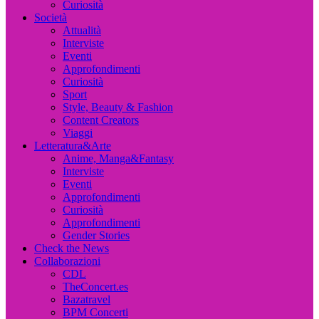
Curiosità
Società
Attualità
Interviste
Eventi
Approfondimenti
Curiosità
Sport
Style, Beauty & Fashion
Content Creators
Viaggi
Letteratura&Arte
Anime, Manga&Fantasy
Interviste
Eventi
Approfondimenti
Curiosità
Approfondimenti
Gender Stories
Check the News
Collaborazioni
CDL
TheConcert.es
Bazatravel
BPM Concerti