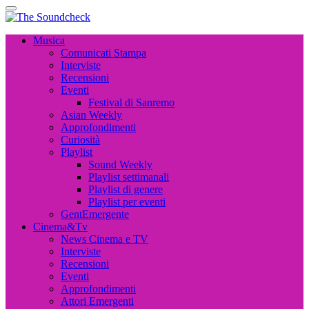
The Soundcheck
Musica, Cinema, Arte e Attualità, Interviste e News
The Soundcheck
Musica, Cinema, Arte e Attualità, Interviste e News
Musica
Comunicati Stampa
Interviste
Recensioni
Eventi
Festival di Sanremo
Asian Weekly
Approfondimenti
Curiosità
Playlist
Sound Weekly
Playlist settimanali
Playlist di genere
Playlist per eventi
GentEmergente
Cinema&Tv
News Cinema e TV
Interviste
Recensioni
Eventi
Approfondimenti
Attori Emergenti