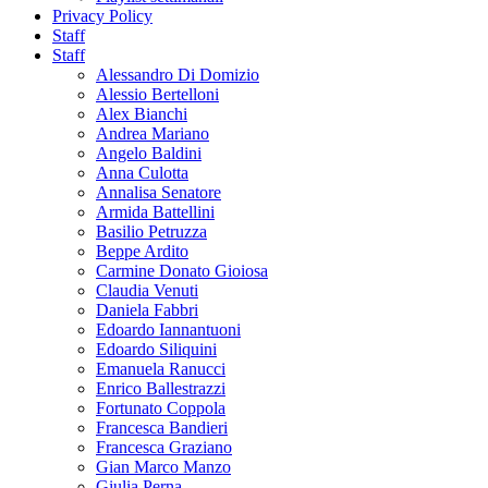
Privacy Policy
Staff
Staff
Alessandro Di Domizio
Alessio Bertelloni
Alex Bianchi
Andrea Mariano
Angelo Baldini
Anna Culotta
Annalisa Senatore
Armida Battellini
Basilio Petruzza
Beppe Ardito
Carmine Donato Gioiosa
Claudia Venuti
Daniela Fabbri
Edoardo Iannantuoni
Edoardo Siliquini
Emanuela Ranucci
Enrico Ballestrazzi
Fortunato Coppola
Francesca Bandieri
Francesca Graziano
Gian Marco Manzo
Giulia Perna