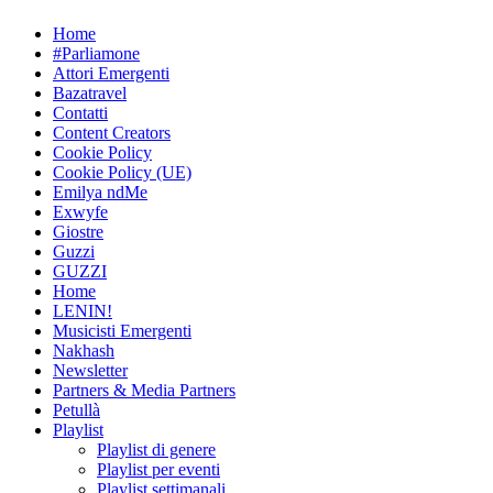
Skip
Home
to
#Parliamone
content
Attori Emergenti
Bazatravel
Contatti
Content Creators
Cookie Policy
Cookie Policy (UE)
Emilya ndMe
Exwyfe
Giostre
Guzzi
GUZZI
Home
LENIN!
Musicisti Emergenti
Nakhash
Newsletter
Partners & Media Partners
Petullà
Playlist
Playlist di genere
Playlist per eventi
Playlist settimanali