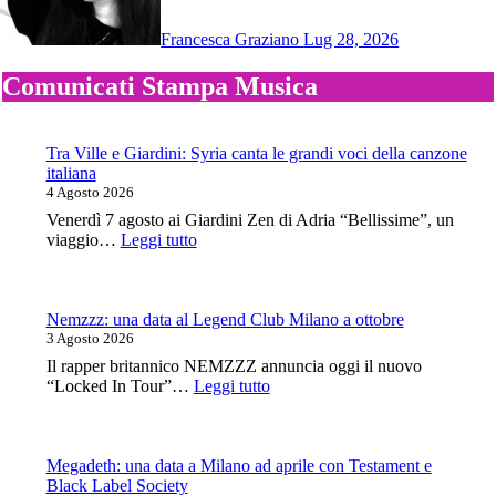
Francesca Graziano
Lug 28, 2026
Comunicati Stampa Musica
Tra Ville e Giardini: Syria canta le grandi voci della canzone
italiana
4 Agosto 2026
Venerdì 7 agosto ai Giardini Zen di Adria “Bellissime”, un
:
viaggio…
Leggi tutto
Tra
Ville
e
Giardini:
Nemzzz: una data al Legend Club Milano a ottobre
Syria
3 Agosto 2026
canta
Il rapper britannico NEMZZZ annuncia oggi il nuovo
le
:
“Locked In Tour”…
Leggi tutto
grandi
Nemzzz:
voci
una
della
data
canzone
al
Megadeth: una data a Milano ad aprile con Testament e
italiana
Legend
Black Label Society