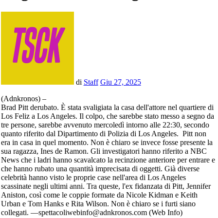
di
Staff
Giu 27, 2025
(Adnkronos) –
Brad Pitt derubato. È stata svaligiata la casa dell'attore nel quartiere di
Los Feliz a Los Angeles. Il colpo, che sarebbe stato messo a segno da
tre persone, sarebbe avvenuto mercoledì intorno alle 22:30, secondo
quanto riferito dal Dipartimento di Polizia di Los Angeles. Pitt non
era in casa in quel momento. Non è chiaro se invece fosse presente la
sua ragazza, Ines de Ramon. Gli investigatori hanno riferito a NBC
News che i ladri hanno scavalcato la recinzione anteriore per entrare e
che hanno rubato una quantità imprecisata di oggetti. Già diverse
celebrità hanno visto le proprie case nell'area di Los Angeles
scassinate negli ultimi anni. Tra queste, l'ex fidanzata di Pitt, Jennifer
Aniston, così come le coppie formate da Nicole Kidman e Keith
Urban e Tom Hanks e Rita Wilson. Non è chiaro se i furti siano
collegati. —spettacoliwebinfo@adnkronos.com (Web Info)