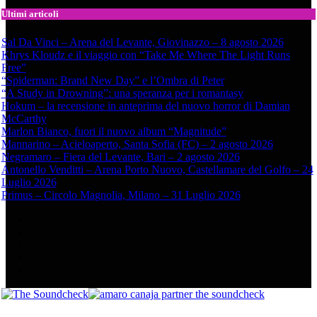
Ultimi articoli
Sal Da Vinci – Arena del Levante, Giovinazzo – 8 agosto 2026
Khrys Kloudz e il viaggio con “Take Me Where The Light Runs
Free”
“Spiderman: Brand New Day” e l’Ombra di Peter
“A Study in Drowning”: una speranza per i romantasy
Hokum – la recensione in anteprima del nuovo horror di Damian
McCarthy
Marlon Bianco, fuori il nuovo album “Magnitude”
Mannarino – Acieloaperto, Santa Sofia (FC) – 2 agosto 2026
Negramaro – Fiera del Levante, Bari – 2 agosto 2026
Antonello Venditti – Arena Porto Nuovo, Castellamare del Golfo – 24
Luglio 2026
Primus – Circolo Magnolia, Milano – 31 Luglio 2026