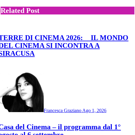
Related Post
TERRE DI CINEMA 2026: IL MONDO
DEL CINEMA SI INCONTRA A
SIRACUSA
Francesca Graziano
Ago 1, 2026
Casa del Cinema – il programma dal 1°
agosto al 6 settembre