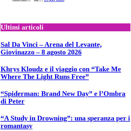
“Twiggy”
Cardi
B:
pubblica
oggi
il
Ultimi articoli
nuovo
singolo
“Ah
Sal Da Vinci – Arena del Levante,
ha”
Giovinazzo – 8 agosto 2026
Khrys Kloudz e il viaggio con “Take Me
Where The Light Runs Free”
“Spiderman: Brand New Day” e l’Ombra
di Peter
“A Study in Drowning”: una speranza per i
romantasy