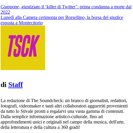
Navigazione
Giappone, giustiziato il ‘killer di Twitter’: prima condanna a morte dal
2022
articoli
Lunedì alla Camera cerimonia per Borsellino, la borsa del giudice
esposta a Montecitorio
di
Staff
La redazione di The Soundcheck: un branco di giornalisti, redattori,
fotografi, videomaker e tanti altri collaboratori agguerriti provenienti
da tutto lo Stivale pronti a regalarvi una vasta gamma di contenuti.
Dalla semplice informazione artistico-culturale, fino ad
approfondimenti unici e originali nel campo della musica, dell'arte,
della letteratura e della cultura a 360 gradi!