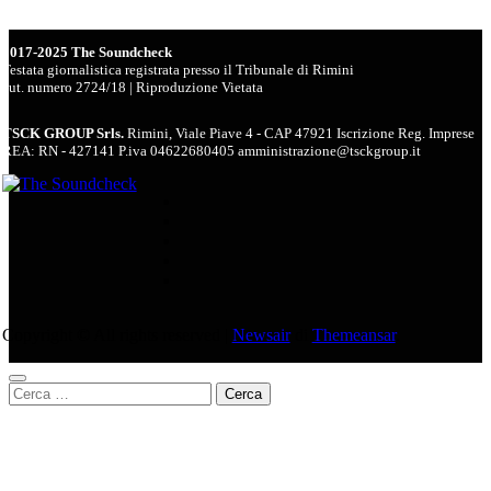
2017-2025 The Soundcheck
Testata giornalistica registrata presso il Tribunale di Rimini
aut. numero 2724/18 | Riproduzione Vietata
TSCK GROUP Srls.
Rimini, Viale Piave 4 - CAP 47921 Iscrizione Reg. Imprese
REA: RN - 427141 P.iva 04622680405 amministrazione@tsckgroup.it
Copyright © All rights reserved
|
Newsair
di
Themeansar
.
Ricerca
per: