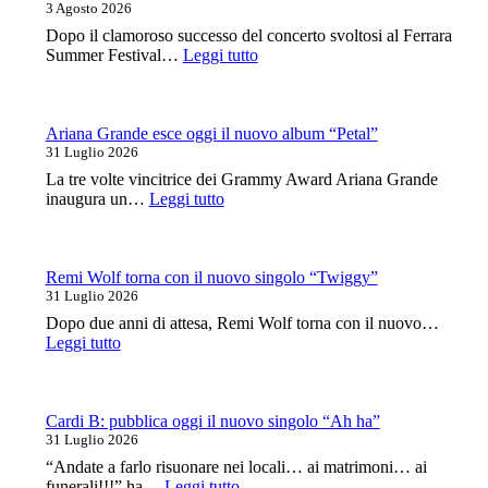
Club
3 Agosto 2026
Milano
Dopo il clamoroso successo del concerto svoltosi al Ferrara
a
:
Summer Festival…
Leggi tutto
ottobre
Megadeth:
una
data
a
Ariana Grande esce oggi il nuovo album “Petal”
Milano
31 Luglio 2026
ad
La tre volte vincitrice dei Grammy Award Ariana Grande
aprile
:
inaugura un…
Leggi tutto
con
Ariana
Testament
Grande
e
esce
Black
oggi
Remi Wolf torna con il nuovo singolo “Twiggy”
Label
il
31 Luglio 2026
Society
nuovo
Dopo due anni di attesa, Remi Wolf torna con il nuovo…
album
:
Leggi tutto
“Petal”
Remi
Wolf
torna
con
Cardi B: pubblica oggi il nuovo singolo “Ah ha”
il
31 Luglio 2026
nuovo
“Andate a farlo risuonare nei locali… ai matrimoni… ai
singolo
:
funerali!!!” ha…
Leggi tutto