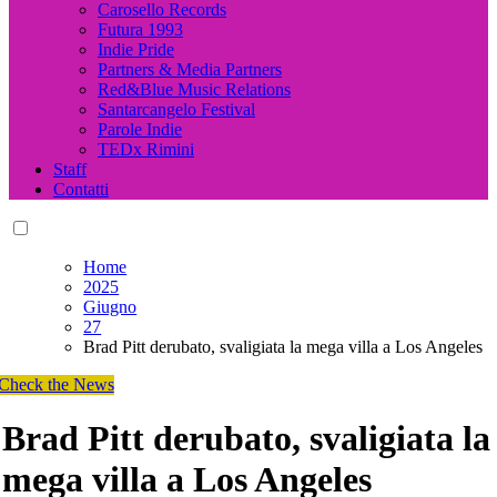
Carosello Records
Futura 1993
Indie Pride
Partners & Media Partners
Red&Blue Music Relations
Santarcangelo Festival
Parole Indie
TEDx Rimini
Staff
Contatti
Home
2025
Giugno
27
Brad Pitt derubato, svaligiata la mega villa a Los Angeles
Check the News
Brad Pitt derubato, svaligiata la
mega villa a Los Angeles