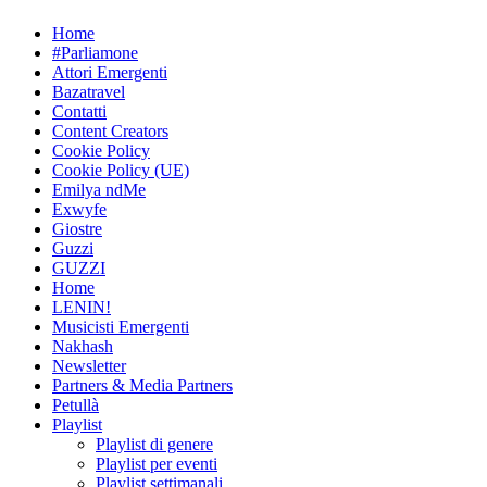
Skip
Home
to
#Parliamone
content
Attori Emergenti
Bazatravel
Contatti
Content Creators
Cookie Policy
Cookie Policy (UE)
Emilya ndMe
Exwyfe
Giostre
Guzzi
GUZZI
Home
LENIN!
Musicisti Emergenti
Nakhash
Newsletter
Partners & Media Partners
Petullà
Playlist
Playlist di genere
Playlist per eventi
Playlist settimanali