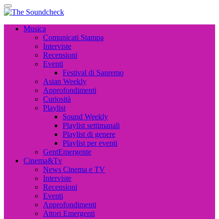
The Soundcheck
Musica, Cinema, Arte e Attualità, Interviste e News
The Soundcheck
Musica, Cinema, Arte e Attualità, Interviste e News
Musica
Comunicati Stampa
Interviste
Recensioni
Eventi
Festival di Sanremo
Asian Weekly
Approfondimenti
Curiosità
Playlist
Sound Weekly
Playlist settimanali
Playlist di genere
Playlist per eventi
GentEmergente
Cinema&Tv
News Cinema e TV
Interviste
Recensioni
Eventi
Approfondimenti
Attori Emergenti