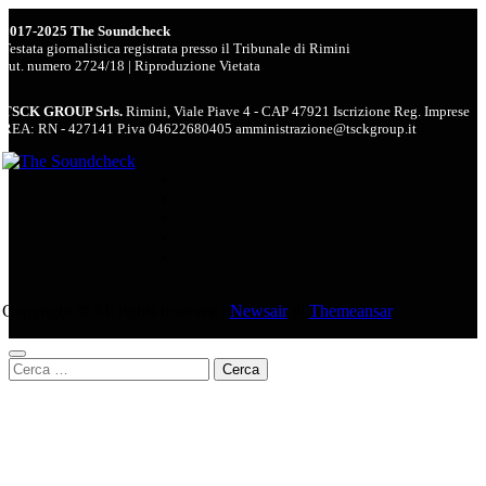
2017-2025 The Soundcheck
Testata giornalistica registrata presso il Tribunale di Rimini
aut. numero 2724/18 | Riproduzione Vietata
TSCK GROUP Srls.
Rimini, Viale Piave 4 - CAP 47921 Iscrizione Reg. Imprese
REA: RN - 427141 P.iva 04622680405 amministrazione@tsckgroup.it
Copyright © All rights reserved
|
Newsair
di
Themeansar
.
Ricerca
per: