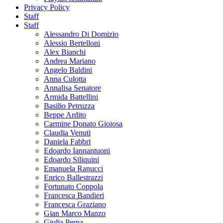
Privacy Policy
Staff
Staff
Alessandro Di Domizio
Alessio Bertelloni
Alex Bianchi
Andrea Mariano
Angelo Baldini
Anna Culotta
Annalisa Senatore
Armida Battellini
Basilio Petruzza
Beppe Ardito
Carmine Donato Gioiosa
Claudia Venuti
Daniela Fabbri
Edoardo Iannantuoni
Edoardo Siliquini
Emanuela Ranucci
Enrico Ballestrazzi
Fortunato Coppola
Francesca Bandieri
Francesca Graziano
Gian Marco Manzo
Giulia Perna