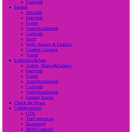
Curiosità
Società
Attualità
Interviste
Eventi
Approfondimenti
Curiosità
Sport
Style, Beauty & Fashion
Content Creators
Viaggi
Letteratura&Arte
Anime, Manga&Fantasy
Interviste
Eventi
Approfondimenti
Curiosità
Approfondimenti
Gender Stories
Check the News
Collaborazioni
CDL
TheConcert.es
Bazatravel
BPM Concerti