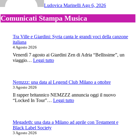
Ludovica Marinelli
Ago 6, 2026
Comunicati Stampa Musica
Tra Ville e Giardini: Syria canta le grandi voci della canzone
italiana
4 Agosto 2026
Venerdì 7 agosto ai Giardini Zen di Adria “Bellissime”, un
:
viaggio…
Leggi tutto
Tra
Ville
e
Giardini:
Nemzzz: una data al Legend Club Milano a ottobre
Syria
3 Agosto 2026
canta
Il rapper britannico NEMZZZ annuncia oggi il nuovo
le
:
“Locked In Tour”…
Leggi tutto
grandi
Nemzzz:
voci
una
della
data
canzone
al
Megadeth: una data a Milano ad aprile con Testament e
italiana
Legend
Black Label Society
Club
3 Agosto 2026