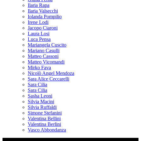
Ilaria Rapa
Ilaria Valsecchi
Iolanda Pompilio
Irene Lodi
Jacopo Ciaroni
Laura Losi
Luca Pensa
Mariangela Cuscito
Mariano Casulli
Matteo Cassoni
Matteo Vicomandi
Mirko Fava
Nicolò Angel Mendoza
Sara Alice Ceccarelli
Sara Cilia
Sara Cilia
Sasha Leoni
Silvia Macini
Silvia Ruffaldi
Simone Stefanini
Valentina Bellini
Valentina Berlini
Vasco Abbondanza