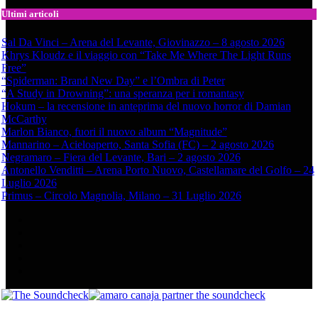
Ultimi articoli
Sal Da Vinci – Arena del Levante, Giovinazzo – 8 agosto 2026
Khrys Kloudz e il viaggio con “Take Me Where The Light Runs
Free”
“Spiderman: Brand New Day” e l’Ombra di Peter
“A Study in Drowning”: una speranza per i romantasy
Hokum – la recensione in anteprima del nuovo horror di Damian
McCarthy
Marlon Bianco, fuori il nuovo album “Magnitude”
Mannarino – Acieloaperto, Santa Sofia (FC) – 2 agosto 2026
Negramaro – Fiera del Levante, Bari – 2 agosto 2026
Antonello Venditti – Arena Porto Nuovo, Castellamare del Golfo – 24
Luglio 2026
Primus – Circolo Magnolia, Milano – 31 Luglio 2026