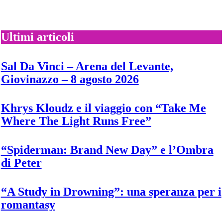
B:
pubblica
oggi
il
Ultimi articoli
nuovo
singolo
“Ah
Sal Da Vinci – Arena del Levante,
ha”
Giovinazzo – 8 agosto 2026
Khrys Kloudz e il viaggio con “Take Me
Where The Light Runs Free”
“Spiderman: Brand New Day” e l’Ombra
di Peter
“A Study in Drowning”: una speranza per i
romantasy