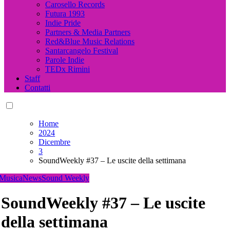
Carosello Records
Futura 1993
Indie Pride
Partners & Media Partners
Red&Blue Music Relations
Santarcangelo Festival
Parole Indie
TEDx Rimini
Staff
Contatti
Home
2024
Dicembre
3
SoundWeekly #37 – Le uscite della settimana
Musica
News
Sound Weekly
SoundWeekly #37 – Le uscite
della settimana