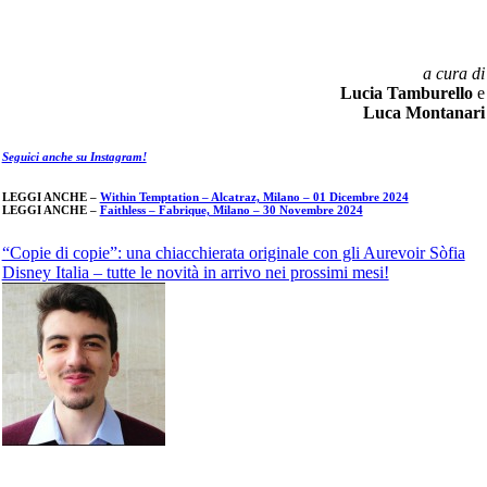
a cura di
Lucia Tamburello
e
Luca Montanari
Seguici anche su Instagram!
LEGGI ANCHE –
Within Temptation – Alcatraz, Milano – 01 Dicembre 2024
LEGGI ANCHE –
Faithless – Fabrique, Milano – 30 Novembre 2024
Navigazione
“Copie di copie”: una chiacchierata originale con gli Aurevoir Sòfia
Disney Italia – tutte le novità in arrivo nei prossimi mesi!
articoli