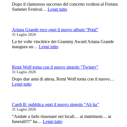
Milano
Dopo il clamoroso successo del concerto svoltosi al Ferrara
a
:
Summer Festival…
Leggi tutto
ottobre
Megadeth:
una
data
a
Ariana Grande esce oggi il nuovo album “Petal”
Milano
31 Luglio 2026
ad
La tre volte vincitrice dei Grammy Award Ariana Grande
aprile
:
inaugura un…
Leggi tutto
con
Ariana
Testament
Grande
e
esce
Black
oggi
Remi Wolf torna con il nuovo singolo “Twiggy”
Label
il
31 Luglio 2026
Society
nuovo
Dopo due anni di attesa, Remi Wolf torna con il nuovo…
album
:
Leggi tutto
“Petal”
Remi
Wolf
torna
con
Cardi B: pubblica oggi il nuovo singolo “Ah ha”
il
31 Luglio 2026
nuovo
“Andate a farlo risuonare nei locali… ai matrimoni… ai
singolo
:
funerali!!!” ha…
Leggi tutto
“Twiggy”
Cardi