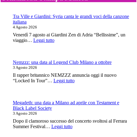
Tra Ville e Giardini: Syria canta le grandi voci della canzone
italiana
4 Agosto 2026
Venerdì 7 agosto ai Giardini Zen di Adria “Bellissime”, un
:
viaggio…
Leggi tutto
Tra
Ville
e
Giardini:
Nemzzz: una data al Legend Club Milano a ottobre
Syria
3 Agosto 2026
canta
Il rapper britannico NEMZZZ annuncia oggi il nuovo
le
:
“Locked In Tour”…
Leggi tutto
grandi
Nemzzz:
voci
una
della
data
canzone
al
Megadeth: una data a Milano ad aprile con Testament e
italiana
Legend
Black Label Society
Club
3 Agosto 2026
Milano
Dopo il clamoroso successo del concerto svoltosi al Ferrara
a
:
Summer Festival…
Leggi tutto
ottobre
Megadeth: