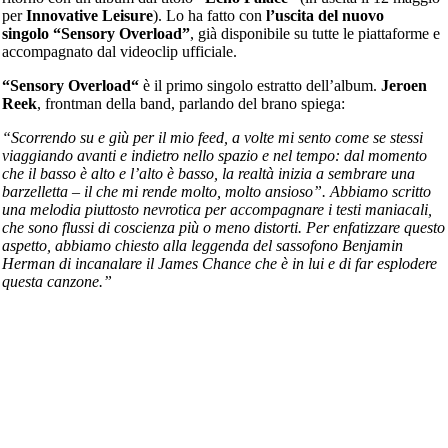
per
Innovative Leisure
). Lo ha fatto con
l’uscita del nuovo
singolo “Sensory Overload”
, già disponibile su tutte le piattaforme e
accompagnato dal videoclip ufficiale.
“
Sensory Overload
“
è il primo singolo estratto dell’album.
Jeroen
Reek
, frontman della band, parlando del brano spiega:
“Scorrendo su e giù per il mio feed, a volte mi sento come se stessi
viaggiando avanti e indietro nello spazio e nel tempo: dal momento
che il basso è alto e l’alto è basso, la realtà inizia a sembrare una
barzelletta – il che mi rende molto, molto ansioso”. Abbiamo scritto
una melodia piuttosto nevrotica per accompagnare i testi maniacali,
che sono flussi di coscienza più o meno distorti. Per enfatizzare questo
aspetto, abbiamo chiesto alla leggenda del sassofono Benjamin
Herman di incanalare il James Chance che è in lui e di far esplodere
questa canzone.”