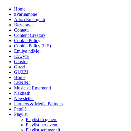
Skip
Home
to
#Parliamone
content
Attori Emergenti
Bazatravel
Contatti
Content Creators
Cookie Policy
Cookie Policy (UE)
Emilya ndMe
Exwyfe
Giostre
Guzzi
GUZZI
Home
LENIN!
Musicisti Emergenti
Nakhash
Newsletter
Partners & Media Partners
Petullà
Playlist
Playlist di genere
Playlist per eventi
Playlist settimanali