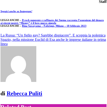
Staff
Seguici anche su Instagram!
LEGGI ANCHE –
Il rock pungente e raffinato dei 3nema racconta l’ossessione del denaro
ai giorni nostri: “Money” è il loro nuovo singolo
LEGGI ANCHE –
Rina Sawayama – Fabrique, Milano – 18 febbraio 2023
Navigazione
La Russa: “Un figlio gay? Sarebbe dispiacere”. E scoppia la polemica
Spazio, nella missione Euclid di Esa anche le imprese italiane in prima
articoli
linea
di
Rebecca Puliti