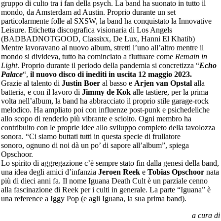
gruppo di culto tra i fan della psych. La band ha suonato in tutto il
mondo, da Amsterdam ad Austin. Proprio durante un set
particolarmente folle al SXSW, la band ha conquistato la Innovative
Leisure. Etichetta discografica visionaria di Los Angels
(BADBADNOTGOOD, Classixx, De Lux, Hanni El Khatib)
Mentre lavoravano al nuovo album, stretti l’uno all’altro mentre il
mondo si divideva, tutto ha cominciato a fluttuare come
Remain in
Light
. Proprio durante il periodo della pandemia si concretizza “
Echo
Palace
“,
il nuovo disco di inediti in uscita 12 maggio 2023.
Grazie al talento di
Justin Boer
al basso e
Arjen van Opstal
alla
batteria, e con il lavoro di
Jimmy de Kok
alle tastiere, per la prima
volta nell’album, la band ha abbracciato il proprio stile garage-rock
melodico. Ha ampliato poi con influenze post-punk e psichedeliche
allo scopo di renderlo più vibrante e sciolto. Ogni membro ha
contribuito con le proprie idee allo sviluppo completo della tavolozza
sonora. “Ci siamo buttati tutti in questa specie di frullatore
sonoro, ognuno di noi dà un po’ di sapore all’album”, spiega
Opschoor.
Lo spirito di aggregazione c’è sempre stato fin dalla genesi della band,
una idea degli amici d’infanzia
Jeroen Reek
e
Tobias Opschoor
nata
più di dieci anni fa. Il nome Iguana Death Cult è un parziale cenno
alla fascinazione di Reek per i culti in generale. La parte “Iguana” è
una reference a Iggy Pop (e agli Iguana, la sua prima band).
a cura di