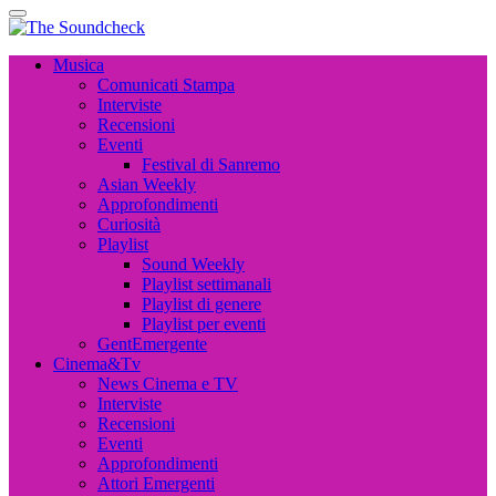
The Soundcheck
Musica, Cinema, Arte e Attualità, Interviste e News
The Soundcheck
Musica, Cinema, Arte e Attualità, Interviste e News
Musica
Comunicati Stampa
Interviste
Recensioni
Eventi
Festival di Sanremo
Asian Weekly
Approfondimenti
Curiosità
Playlist
Sound Weekly
Playlist settimanali
Playlist di genere
Playlist per eventi
GentEmergente
Cinema&Tv
News Cinema e TV
Interviste
Recensioni
Eventi
Approfondimenti
Attori Emergenti