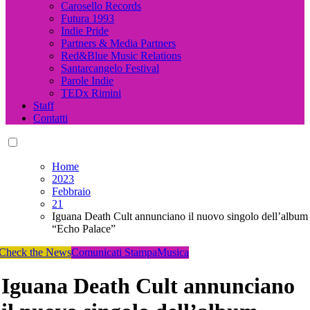
Carosello Records
Futura 1993
Indie Pride
Partners & Media Partners
Red&Blue Music Relations
Santarcangelo Festival
Parole Indie
TEDx Rimini
Staff
Contatti
Home
2023
Febbraio
21
Iguana Death Cult annunciano il nuovo singolo dell’album
“Echo Palace”
Check the News
Comunicati Stampa
Musica
Iguana Death Cult annunciano