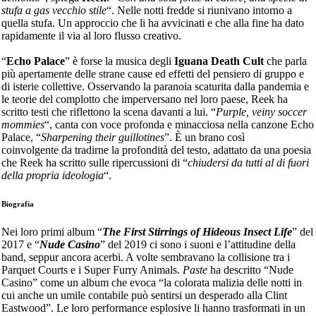
stufa a gas vecchio stile
“. Nelle notti fredde si riunivano intorno a
quella stufa. Un approccio che li ha avvicinati e che alla fine ha dato
rapidamente il via al loro flusso creativo.
“
Echo Palace
” è forse la musica degli
Iguana Death Cult
che parla
più apertamente delle strane cause ed effetti del pensiero di gruppo e
di isterie collettive. Osservando la paranoia scaturita dalla pandemia e
le teorie del complotto che imperversano nel loro paese, Reek ha
scritto testi che riflettono la scena davanti a lui. “
Purple, veiny soccer
mommies
“, canta con voce profonda e minacciosa nella canzone Echo
Palace, “
Sharpening their guillotines
”. È un brano così
coinvolgente da tradirne la profondità del testo, adattato da una poesia
che Reek ha scritto sulle ripercussioni di “
chiudersi da tutti al di fuori
della propria ideologia
“.
Biografia
Nei loro primi album “
The First Stirrings of Hideous Insect Life
” del
2017 e “
Nude Casino
” del 2019 ci sono i suoni e l’attitudine della
band, seppur ancora acerbi. A volte sembravano la collisione tra i
Parquet Courts e i Super Furry Animals.
Paste
ha descritto “Nude
Casino” come un album che evoca “la colorata malizia delle notti in
cui anche un umile contabile può sentirsi un desperado alla Clint
Eastwood”. Le loro performance esplosive li hanno trasformati in un