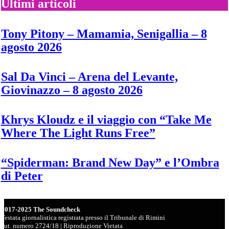
il
Ultimi articoli
nuovo
singolo
“Ah
Tony Pitony – Mamamia, Senigallia – 8
ha”
agosto 2026
Sal Da Vinci – Arena del Levante,
Giovinazzo – 8 agosto 2026
Khrys Kloudz e il viaggio con “Take Me
Where The Light Runs Free”
“Spiderman: Brand New Day” e l’Ombra
di Peter
2017-2025 The Soundcheck
Testata giornalistica registrata presso il Tribunale di Rimini
aut. numero 2724/18 | Riproduzione Vietata