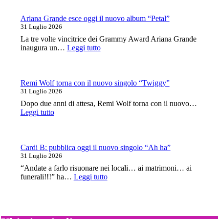
una
data
a
Ariana Grande esce oggi il nuovo album “Petal”
Milano
31 Luglio 2026
ad
La tre volte vincitrice dei Grammy Award Ariana Grande
aprile
:
inaugura un…
Leggi tutto
con
Ariana
Testament
Grande
e
esce
Black
oggi
Remi Wolf torna con il nuovo singolo “Twiggy”
Label
il
31 Luglio 2026
Society
nuovo
Dopo due anni di attesa, Remi Wolf torna con il nuovo…
album
:
Leggi tutto
“Petal”
Remi
Wolf
torna
con
Cardi B: pubblica oggi il nuovo singolo “Ah ha”
il
31 Luglio 2026
nuovo
“Andate a farlo risuonare nei locali… ai matrimoni… ai
singolo
:
funerali!!!” ha…
Leggi tutto
“Twiggy”
Cardi
B:
pubblica
oggi