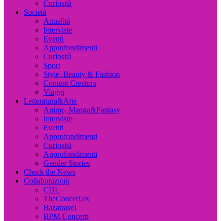
Curiosità
Società
Attualità
Interviste
Eventi
Approfondimenti
Curiosità
Sport
Style, Beauty & Fashion
Content Creators
Viaggi
Letteratura&Arte
Anime, Manga&Fantasy
Interviste
Eventi
Approfondimenti
Curiosità
Approfondimenti
Gender Stories
Check the News
Collaborazioni
CDL
TheConcert.es
Bazatravel
BPM Concerti