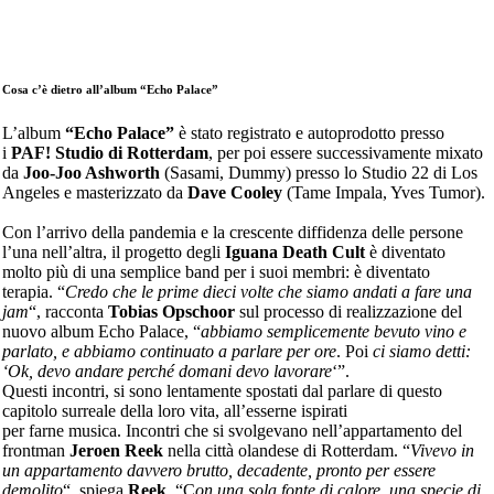
Cosa c’è dietro all’album “Echo Palace”
L’album
“Echo Palace”
è stato registrato e autoprodotto presso
i
PAF! Studio di Rotterdam
, per poi essere successivamente mixato
da
Joo-Joo Ashworth
(Sasami, Dummy) presso lo Studio 22 di Los
Angeles e masterizzato da
Dave Cooley
(Tame Impala, Yves Tumor).
Con l’arrivo della pandemia e la crescente diffidenza delle persone
l’una nell’altra, il progetto degli
Iguana Death Cult
è diventato
molto più di una semplice band per i suoi membri: è diventato
terapia. “
Credo che le prime dieci volte che siamo andati a fare una
jam
“, racconta
Tobias Opschoor
sul processo di realizzazione del
nuovo album Echo Palace, “
abbiamo semplicemente bevuto vino e
parlato, e abbiamo continuato a parlare per ore
. Poi
ci siamo detti:
‘Ok, devo andare perché domani devo lavorare
‘”.
Questi incontri, si sono lentamente spostati dal parlare di questo
capitolo surreale della loro vita, all’esserne ispirati
per farne musica. Incontri che si svolgevano nell’appartamento del
frontman
Jeroen Reek
nella città olandese di Rotterdam. “
Vivevo in
un appartamento davvero brutto, decadente, pronto per essere
demolito
“, spiega
Reek
. “C
on una sola fonte di calore, una specie di