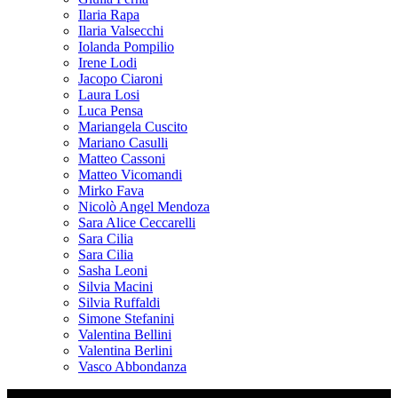
Ilaria Rapa
Ilaria Valsecchi
Iolanda Pompilio
Irene Lodi
Jacopo Ciaroni
Laura Losi
Luca Pensa
Mariangela Cuscito
Mariano Casulli
Matteo Cassoni
Matteo Vicomandi
Mirko Fava
Nicolò Angel Mendoza
Sara Alice Ceccarelli
Sara Cilia
Sara Cilia
Sasha Leoni
Silvia Macini
Silvia Ruffaldi
Simone Stefanini
Valentina Bellini
Valentina Berlini
Vasco Abbondanza