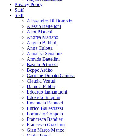
Privacy Policy
Staff
Staff
Alessandro Di Domizio
Alessio Bertelloni
Alex Bianchi
Andrea Mariano
Angelo Baldini
Anna Culotta
Annalisa Senatore
Armida Battellini
Basilio Petruzza
Beppe Ardito
Carmine Donato Gioiosa
Claudia Venuti
Daniela Fabbri
Edoardo Iannantuoni
Edoardo Siliquini
Emanuela Ranucci
Enrico Ballestrazzi
Fortunato Coppola
Francesca Bandieri
Francesca Graziano
Gian Marco Manzo
Giulia Perna