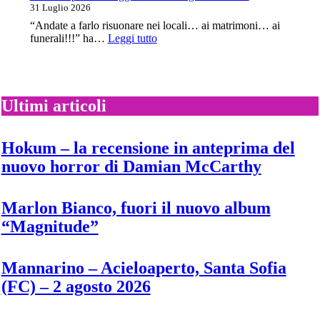
il
31 Luglio 2026
nuovo
“Andate a farlo risuonare nei locali… ai matrimoni… ai
singolo
:
funerali!!!” ha…
Leggi tutto
“Twiggy”
Cardi
B:
pubblica
oggi
il
Ultimi articoli
nuovo
singolo
“Ah
Hokum – la recensione in anteprima del
ha”
nuovo horror di Damian McCarthy
Marlon Bianco, fuori il nuovo album
“Magnitude”
Mannarino – Acieloaperto, Santa Sofia
(FC) – 2 agosto 2026