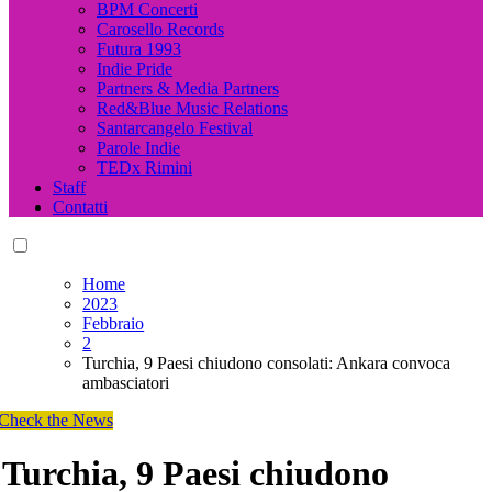
BPM Concerti
Carosello Records
Futura 1993
Indie Pride
Partners & Media Partners
Red&Blue Music Relations
Santarcangelo Festival
Parole Indie
TEDx Rimini
Staff
Contatti
Home
2023
Febbraio
2
Turchia, 9 Paesi chiudono consolati: Ankara convoca
ambasciatori
Check the News
Turchia, 9 Paesi chiudono