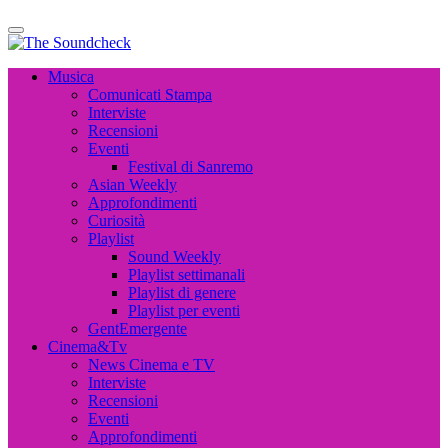
The Soundcheck
Musica, Cinema, Arte e Attualità, Interviste e News
The Soundcheck
Musica, Cinema, Arte e Attualità, Interviste e News
Musica
Comunicati Stampa
Interviste
Recensioni
Eventi
Festival di Sanremo
Asian Weekly
Approfondimenti
Curiosità
Playlist
Sound Weekly
Playlist settimanali
Playlist di genere
Playlist per eventi
GentEmergente
Cinema&Tv
News Cinema e TV
Interviste
Recensioni
Eventi
Approfondimenti