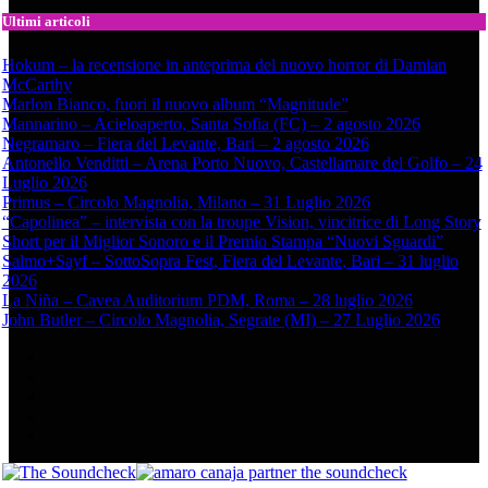
Ultimi articoli
Hokum – la recensione in anteprima del nuovo horror di Damian
McCarthy
Marlon Bianco, fuori il nuovo album “Magnitude”
Mannarino – Acieloaperto, Santa Sofia (FC) – 2 agosto 2026
Negramaro – Fiera del Levante, Bari – 2 agosto 2026
Antonello Venditti – Arena Porto Nuovo, Castellamare del Golfo – 24
Luglio 2026
Primus – Circolo Magnolia, Milano – 31 Luglio 2026
“Capolinea” – intervista con la troupe Vision, vincitrice di Long Story
Short per il Miglior Sonoro e il Premio Stampa “Nuovi Sguardi”
Salmo+Sayf – SottoSopra Fest, Fiera del Levante, Bari – 31 luglio
2026
La Niña – Cavea Auditorium PDM, Roma – 28 luglio 2026
John Butler – Circolo Magnolia, Segrate (MI) – 27 Luglio 2026