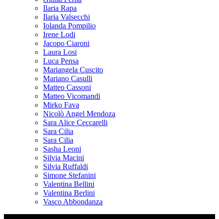
Ilaria Rapa
Ilaria Valsecchi
Iolanda Pompilio
Irene Lodi
Jacopo Ciaroni
Laura Losi
Luca Pensa
Mariangela Cuscito
Mariano Casulli
Matteo Cassoni
Matteo Vicomandi
Mirko Fava
Nicolò Angel Mendoza
Sara Alice Ceccarelli
Sara Cilia
Sara Cilia
Sasha Leoni
Silvia Macini
Silvia Ruffaldi
Simone Stefanini
Valentina Bellini
Valentina Berlini
Vasco Abbondanza