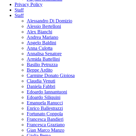
Privacy Policy
Staff
Staff
Alessandro Di Domizio
Alessio Bertelloni
Alex Bianchi
Andrea Mariano
Angelo Baldini
Anna Culotta
Annalisa Senatore
Armida Battellini
Basilio Petruzza
Beppe Ardito
Carmine Donato Gioiosa
Claudia Venuti
Daniela Fabbri
Edoardo Iannantuoni
Edoardo Siliquini
Emanuela Ranucci
Enrico Ballestrazzi
Fortunato Coppola
Francesca Bandieri
Francesca Graziano
Gian Marco Manzo
Giulia Perna