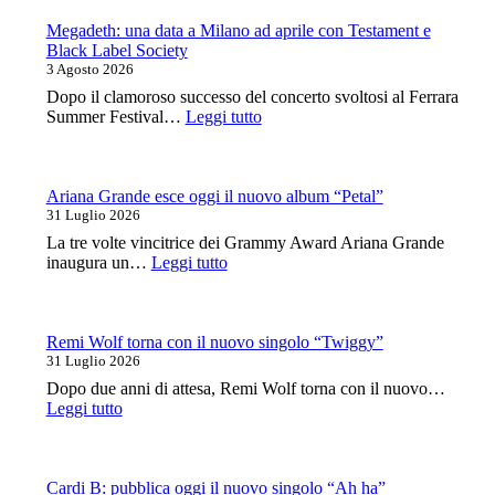
della
data
canzone
al
Megadeth: una data a Milano ad aprile con Testament e
italiana
Legend
Black Label Society
Club
3 Agosto 2026
Milano
Dopo il clamoroso successo del concerto svoltosi al Ferrara
a
:
Summer Festival…
Leggi tutto
ottobre
Megadeth:
una
data
a
Ariana Grande esce oggi il nuovo album “Petal”
Milano
31 Luglio 2026
ad
La tre volte vincitrice dei Grammy Award Ariana Grande
aprile
:
inaugura un…
Leggi tutto
con
Ariana
Testament
Grande
e
esce
Black
oggi
Remi Wolf torna con il nuovo singolo “Twiggy”
Label
il
31 Luglio 2026
Society
nuovo
Dopo due anni di attesa, Remi Wolf torna con il nuovo…
album
:
Leggi tutto
“Petal”
Remi
Wolf
torna
con
Cardi B: pubblica oggi il nuovo singolo “Ah ha”