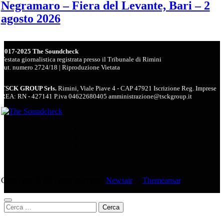
Negramaro – Fiera del Levante, Bari – 2
agosto 2026
2017-2025 The Soundcheck
Testata giornalistica registrata presso il Tribunale di Rimini
aut. numero 2724/18 | Riproduzione Vietata
TSCK GROUP Srls.
Rimini, Viale Piave 4 - CAP 47921 Iscrizione Reg. Imprese
REA: RN - 427141 P.iva 04622680405 amministrazione@tsckgroup.it
Copyright © All rights reserved
|
Newsair
di
Themeansar
.
Ricerca
per: