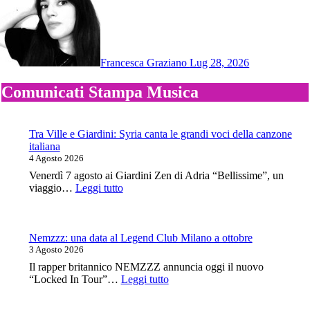
Francesca Graziano
Lug 28, 2026
Comunicati Stampa Musica
Tra Ville e Giardini: Syria canta le grandi voci della canzone
italiana
4 Agosto 2026
Venerdì 7 agosto ai Giardini Zen di Adria “Bellissime”, un
:
viaggio…
Leggi tutto
Tra
Ville
e
Giardini:
Nemzzz: una data al Legend Club Milano a ottobre
Syria
3 Agosto 2026
canta
Il rapper britannico NEMZZZ annuncia oggi il nuovo
le
:
“Locked In Tour”…
Leggi tutto
grandi
Nemzzz:
voci
una