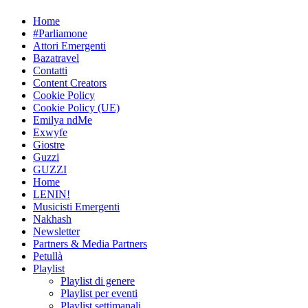
Skip
Home
to
#Parliamone
content
Attori Emergenti
Bazatravel
Contatti
Content Creators
Cookie Policy
Cookie Policy (UE)
Emilya ndMe
Exwyfe
Giostre
Guzzi
GUZZI
Home
LENIN!
Musicisti Emergenti
Nakhash
Newsletter
Partners & Media Partners
Petullà
Playlist
Playlist di genere
Playlist per eventi
Playlist settimanali