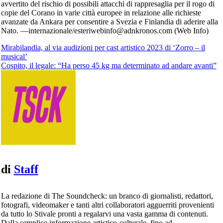
avvertito del rischio di possibili attacchi di rappresaglia per il rogo di
copie del Corano in varie città europee in relazione alle richieste
avanzate da Ankara per consentire a Svezia e Finlandia di aderire alla
Nato. —internazionale/esteriwebinfo@adnkronos.com (Web Info)
Navigazione
Mirabilandia, al via audizioni per cast artistico 2023 di ‘Zorro – il
musical’
articoli
Cospito, il legale: “Ha perso 45 kg ma determinato ad andare avanti”
di
Staff
La redazione di The Soundcheck: un branco di giornalisti, redattori,
fotografi, videomaker e tanti altri collaboratori agguerriti provenienti
da tutto lo Stivale pronti a regalarvi una vasta gamma di contenuti.
Dalla semplice informazione artistico-culturale, fino ad