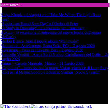
Ultimi articoli
Khrys Kloudz e il viaggio con “Take Me Where The Light Runs
Free”
“Spiderman: Brand New Day” e l’Ombra di Peter
“A Study in Drowning”: una speranza per i romantasy
Hokum – la recensione in anteprima del nuovo horror di Damian
McCarthy
Marlon Bianco, fuori il nuovo album “Magnitude”
Mannarino – Acieloaperto, Santa Sofia (FC) – 2 agosto 2026
Negramaro – Fiera del Levante, Bari – 2 agosto 2026
Antonello Venditti – Arena Porto Nuovo, Castellamare del Golfo – 24
Luglio 2026
Primus – Circolo Magnolia, Milano – 31 Luglio 2026
“Capolinea” – intervista con la troupe Vision, vincitrice di Long Story
Short per il Miglior Sonoro e il Premio Stampa “Nuovi Sguardi”