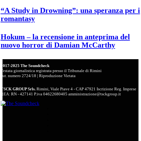
“A Study in Drowning”: una speranza per i
romantasy
Hokum – la recensione in anteprima del
nuovo horror di Damian McCarthy
2017-2025 The Soundcheck
Testata giornalistica registrata presso il Tribunale di Rimini
aut. numero 2724/18 | Riproduzione Vietata
TSCK GROUP Srls.
Rimini, Viale Piave 4 - CAP 47921 Iscrizione Reg. Imprese
REA: RN - 427141 P.iva 04622680405 amministrazione@tsckgroup.it