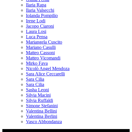
Ilaria Rapa
Ilaria Valsecchi
Iolanda Pompilio
Irene Lodi
Jacopo Ciaroni
Laura Losi
Luca Pensa
Mariangela Cuscito
Mariano Casulli
Matteo Cassoni
Matteo Vicomandi
Mirko Fava
Nicolò Angel Mendoza
Sara Alice Ceccarelli
Sara Cilia
Sara Cilia
Sasha Leoni
Silvia Macini
Silvia Ruffaldi
Simone Stefanini
Valentina Bellini
Valentina Berlini
Vasco Abbondanza