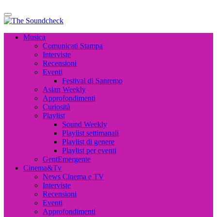
The Soundcheck
Musica, Cinema, Arte e Attualità, Interviste e News
The Soundcheck
Musica, Cinema, Arte e Attualità, Interviste e News
Musica
Comunicati Stampa
Interviste
Recensioni
Eventi
Festival di Sanremo
Asian Weekly
Approfondimenti
Curiosità
Playlist
Sound Weekly
Playlist settimanali
Playlist di genere
Playlist per eventi
GentEmergente
Cinema&Tv
News Cinema e TV
Interviste
Recensioni
Eventi
Approfondimenti