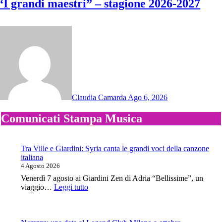
“I grandi maestri” – stagione 2026-2027
Claudia Camarda
Ago 6, 2026
Comunicati Stampa Musica
Tra Ville e Giardini: Syria canta le grandi voci della canzone
italiana
4 Agosto 2026
Venerdì 7 agosto ai Giardini Zen di Adria “Bellissime”, un
:
viaggio…
Leggi tutto
Tra
Ville
e