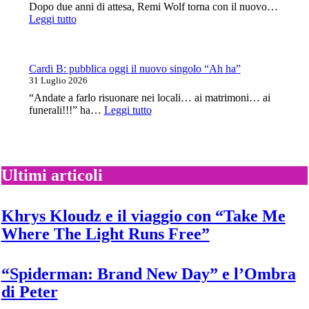
nuovo
Dopo due anni di attesa, Remi Wolf torna con il nuovo…
album
:
Leggi tutto
“Petal”
Remi
Wolf
torna
con
Cardi B: pubblica oggi il nuovo singolo “Ah ha”
il
31 Luglio 2026
nuovo
“Andate a farlo risuonare nei locali… ai matrimoni… ai
singolo
:
funerali!!!” ha…
Leggi tutto
“Twiggy”
Cardi
B:
pubblica
oggi
il
Ultimi articoli
nuovo
singolo
“Ah
Khrys Kloudz e il viaggio con “Take Me
ha”
Where The Light Runs Free”
“Spiderman: Brand New Day” e l’Ombra
di Peter