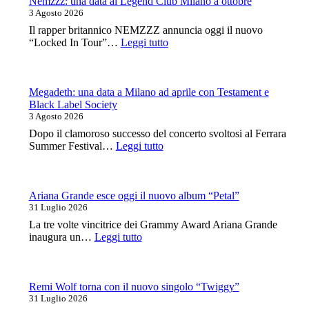
Giardini:
Nemzzz: una data al Legend Club Milano a ottobre
Syria
3 Agosto 2026
canta
Il rapper britannico NEMZZZ annuncia oggi il nuovo
le
:
“Locked In Tour”…
Leggi tutto
grandi
Nemzzz:
voci
una
della
data
canzone
al
Megadeth: una data a Milano ad aprile con Testament e
italiana
Legend
Black Label Society
Club
3 Agosto 2026
Milano
Dopo il clamoroso successo del concerto svoltosi al Ferrara
a
:
Summer Festival…
Leggi tutto
ottobre
Megadeth:
una
data
a
Ariana Grande esce oggi il nuovo album “Petal”
Milano
31 Luglio 2026
ad
La tre volte vincitrice dei Grammy Award Ariana Grande
aprile
:
inaugura un…
Leggi tutto
con
Ariana
Testament
Grande
e
esce
Black
oggi
Remi Wolf torna con il nuovo singolo “Twiggy”
Label
il
31 Luglio 2026
Society