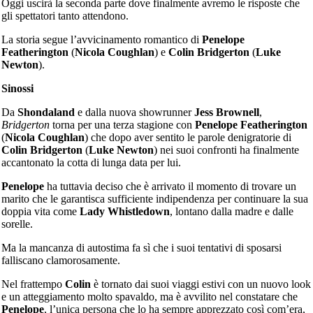
Oggi uscirà la seconda parte dove finalmente avremo le risposte che
gli spettatori tanto attendono.
La storia segue l’avvicinamento romantico di
Penelope
Featherington
(
Nicola Coughlan
) e
Colin Bridgerton
(
Luke
Newton
).
Sinossi
Da
Shondaland
e dalla nuova showrunner
Jess Brownell
,
Bridgerton
torna per una terza stagione con
Penelope Featherington
(
Nicola Coughlan
) che dopo aver sentito le parole denigratorie di
Colin Bridgerton
(
Luke Newton
) nei suoi confronti ha finalmente
accantonato la cotta di lunga data per lui.
Penelope
ha tuttavia deciso che è arrivato il momento di trovare un
marito che le garantisca sufficiente indipendenza per continuare la sua
doppia vita come
Lady Whistledown
, lontano dalla madre e dalle
sorelle.
Ma la mancanza di autostima fa sì che i suoi tentativi di sposarsi
falliscano clamorosamente.
Nel frattempo
Colin
è tornato dai suoi viaggi estivi con un nuovo look
e un atteggiamento molto spavaldo, ma è avvilito nel constatare che
Penelope
, l’unica persona che lo ha sempre apprezzato così com’era,