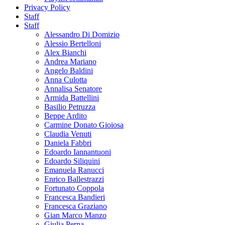
Privacy Policy
Staff
Staff
Alessandro Di Domizio
Alessio Bertelloni
Alex Bianchi
Andrea Mariano
Angelo Baldini
Anna Culotta
Annalisa Senatore
Armida Battellini
Basilio Petruzza
Beppe Ardito
Carmine Donato Gioiosa
Claudia Venuti
Daniela Fabbri
Edoardo Iannantuoni
Edoardo Siliquini
Emanuela Ranucci
Enrico Ballestrazzi
Fortunato Coppola
Francesca Bandieri
Francesca Graziano
Gian Marco Manzo
Giulia Perna