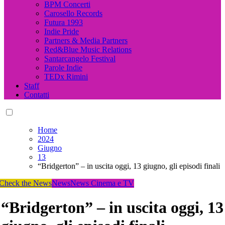
BPM Concerti
Carosello Records
Futura 1993
Indie Pride
Partners & Media Partners
Red&Blue Music Relations
Santarcangelo Festival
Parole Indie
TEDx Rimini
Staff
Contatti
Home
2024
Giugno
13
“Bridgerton” – in uscita oggi, 13 giugno, gli episodi finali
Check the News
News
News Cinema e TV
“Bridgerton” – in uscita oggi, 13