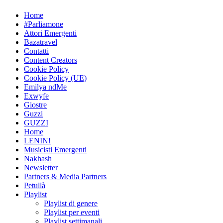
Skip
Home
to
#Parliamone
content
Attori Emergenti
Bazatravel
Contatti
Content Creators
Cookie Policy
Cookie Policy (UE)
Emilya ndMe
Exwyfe
Giostre
Guzzi
GUZZI
Home
LENIN!
Musicisti Emergenti
Nakhash
Newsletter
Partners & Media Partners
Petullà
Playlist
Playlist di genere
Playlist per eventi
Playlist settimanali