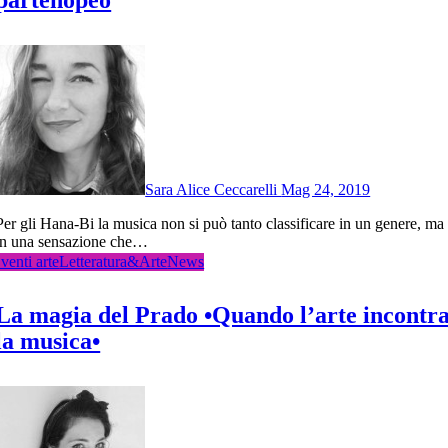
Sara Alice Ceccarelli
Mag 24, 2019
anto classificare in un genere, ma
in una sensazione che…
venti arte
Letteratura&Arte
News
La magia del Prado •Quando l’arte incontr
la musica•