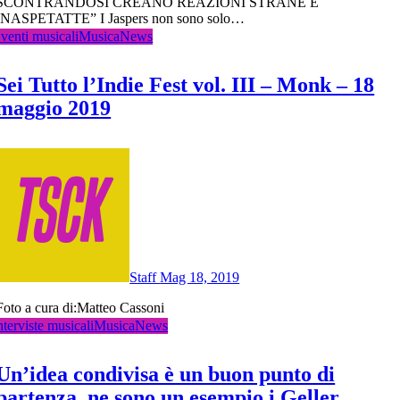
SCONTRANDOSI CREANO REAZIONI STRANE E
INASPETATTE” I Jaspers non sono solo…
venti musicali
Musica
News
Sei Tutto l’Indie Fest vol. III – Monk – 18
maggio 2019
Staff
Mag 18, 2019
Foto a cura di:Matteo Cassoni
nterviste musicali
Musica
News
Un’idea condivisa è un buon punto di
partenza, ne sono un esempio i Geller