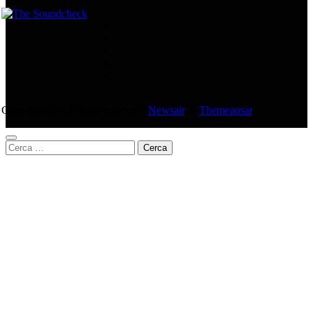
Copyright © All rights reserved
|
Newsair
di
Themeansar
.
Ricerca
per: