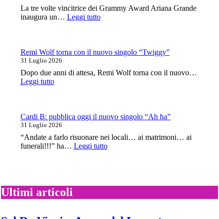
ad
La tre volte vincitrice dei Grammy Award Ariana Grande
aprile
:
inaugura un…
Leggi tutto
con
Ariana
Testament
Grande
e
esce
Black
oggi
Remi Wolf torna con il nuovo singolo “Twiggy”
Label
il
31 Luglio 2026
Society
nuovo
Dopo due anni di attesa, Remi Wolf torna con il nuovo…
album
:
Leggi tutto
“Petal”
Remi
Wolf
torna
con
Cardi B: pubblica oggi il nuovo singolo “Ah ha”
il
31 Luglio 2026
nuovo
“Andate a farlo risuonare nei locali… ai matrimoni… ai
singolo
:
funerali!!!” ha…
Leggi tutto
“Twiggy”
Cardi
B:
pubblica
oggi
il
Ultimi articoli
nuovo
singolo
“Ah