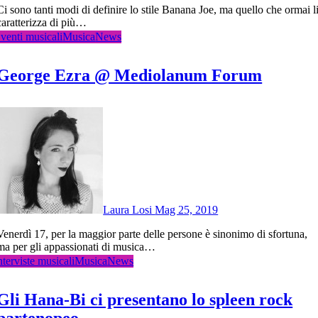
o stile Banana Joe, ma quello che ormai li
caratterizza di più…
venti musicali
Musica
News
George Ezra @ Mediolanum Forum
Laura Losi
Mag 25, 2019
delle persone è sinonimo di sfortuna,
ma per gli appassionati di musica…
nterviste musicali
Musica
News
Gli Hana-Bi ci presentano lo spleen rock
partenopeo