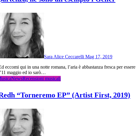
Sara Alice Ceccarelli
Mag 17, 2019
 l’aria è abbastanza fresca per essere
l’11 maggio ed io sarò…
usica
News
Recensioni musicali
Redh “Torneremo EP” (Artist First, 2019)