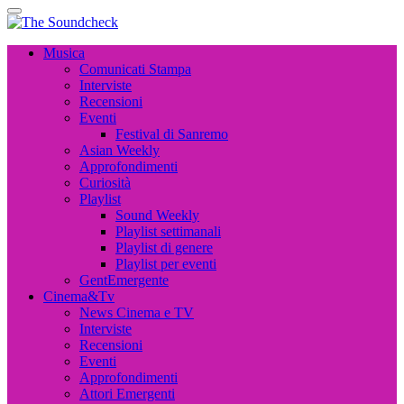
Musica, Cinema, Arte e Attualità, Interviste e News
The Soundcheck
The Soundcheck
Musica, Cinema, Arte e Attualità, Interviste e News
Musica
Comunicati Stampa
Interviste
Recensioni
Eventi
Festival di Sanremo
Asian Weekly
Approfondimenti
Curiosità
Playlist
Sound Weekly
Playlist settimanali
Playlist di genere
Playlist per eventi
GentEmergente
Cinema&Tv
News Cinema e TV
Interviste
Recensioni
Eventi
Approfondimenti
Attori Emergenti