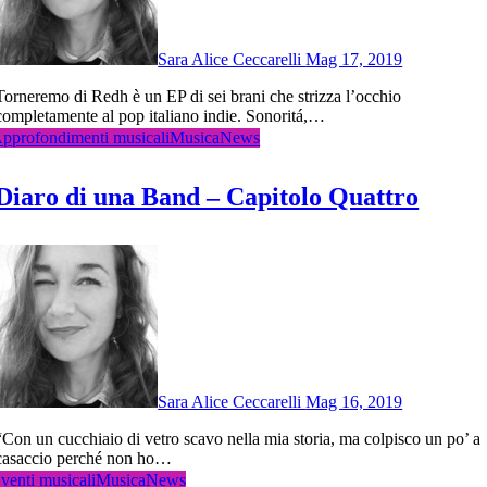
Sara Alice Ceccarelli
Mag 17, 2019
i brani che strizza l’occhio
completamente al pop italiano indie. Sonoritá,…
pprofondimenti musicali
Musica
News
Diaro di una Band – Capitolo Quattro
Sara Alice Ceccarelli
Mag 16, 2019
di vetro scavo nella mia storia, ma colpisco un po’ a
casaccio perché non ho…
venti musicali
Musica
News