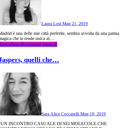
Laura Losi
Mag 21, 2019
città preferite, sembra avvolta da una patina
magica che la rende unica al…
usica
News
Recensioni musicali
Jaspers, quelli che…
Sara Alice Ceccarelli
Mag 19, 2019
RO CASUALE DI SEI MOLECOLE CHE