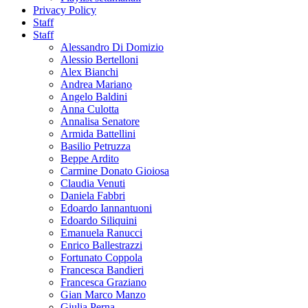
Privacy Policy
Staff
Staff
Alessandro Di Domizio
Alessio Bertelloni
Alex Bianchi
Andrea Mariano
Angelo Baldini
Anna Culotta
Annalisa Senatore
Armida Battellini
Basilio Petruzza
Beppe Ardito
Carmine Donato Gioiosa
Claudia Venuti
Daniela Fabbri
Edoardo Iannantuoni
Edoardo Siliquini
Emanuela Ranucci
Enrico Ballestrazzi
Fortunato Coppola
Francesca Bandieri
Francesca Graziano
Gian Marco Manzo
Giulia Perna