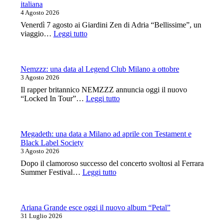
italiana
4 Agosto 2026
Venerdì 7 agosto ai Giardini Zen di Adria “Bellissime”, un
:
viaggio…
Leggi tutto
Tra
Ville
e
Giardini:
Nemzzz: una data al Legend Club Milano a ottobre
Syria
3 Agosto 2026
canta
Il rapper britannico NEMZZZ annuncia oggi il nuovo
le
:
“Locked In Tour”…
Leggi tutto
grandi
Nemzzz:
voci
una
della
data
canzone
al
Megadeth: una data a Milano ad aprile con Testament e
italiana
Legend
Black Label Society
Club
3 Agosto 2026
Milano
Dopo il clamoroso successo del concerto svoltosi al Ferrara
a
:
Summer Festival…
Leggi tutto
ottobre
Megadeth:
una
data
a
Ariana Grande esce oggi il nuovo album “Petal”
Milano
31 Luglio 2026