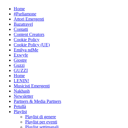
Skip
Home
to
#Parliamone
content
Attori Emergenti
Bazatravel
Contatti
Content Creators
Cookie Policy
Cookie Policy (UE)
Emilya ndMe
Exwyfe
Giostre
Guzzi
GUZZI
Home
LENIN!
Musicisti Emergenti
Nakhash
Newsletter
Partners & Media Partners
Petullà
Playlist
Playlist di genere
Playlist per eventi
Playlist settimanali