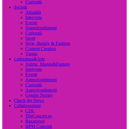
Curiosità
Società
Attualità
Interviste
Eventi
Approfondimenti
Curiosità
Sport
Style, Beauty & Fashion
Content Creators
Viaggi
Letteratura&Arte
Anime, Manga&Fantasy
Interviste
Eventi
Approfondimenti
Curiosità
Approfondimenti
Gender Stories
Check the News
Collaborazioni
CDL
TheConcert.es
Bazatravel
BPM Concerti