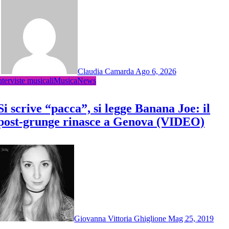
Claudia Camarda
Ago 6, 2026
nterviste musicali
Musica
News
Si scrive “pacca”, si legge Banana Joe: il
post-grunge rinasce a Genova (VIDEO)
Giovanna Vittoria Ghiglione
Mag 25, 2019