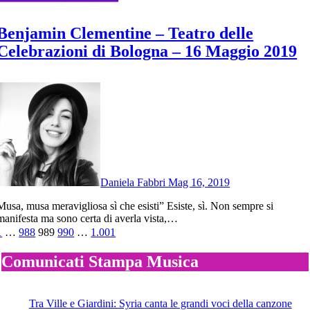
Benjamin Clementine – Teatro delle
Celebrazioni di Bologna – 16 Maggio 2019
Daniela Fabbri
Mag 16, 2019
sa sì che esisti” Esiste, sì. Non sempre si
manifesta ma sono certa di averla vista,…
Paginazione
1
…
988
989
990
…
1.001
degli
Comunicati Stampa Musica
articoli
Tra Ville e Giardini: Syria canta le grandi voci della canzone