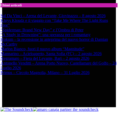
Ultimi articoli
Sal Da Vinci – Arena del Levante, Giovinazzo – 8 agosto 2026
Khrys Kloudz e il viaggio con “Take Me Where The Light Runs
Free”
“Spiderman: Brand New Day” e l’Ombra di Peter
“A Study in Drowning”: una speranza per i romantasy
Hokum – la recensione in anteprima del nuovo horror di Damian
McCarthy
Marlon Bianco, fuori il nuovo album “Magnitude”
Mannarino – Acieloaperto, Santa Sofia (FC) – 2 agosto 2026
Negramaro – Fiera del Levante, Bari – 2 agosto 2026
Antonello Venditti – Arena Porto Nuovo, Castellamare del Golfo – 24
Luglio 2026
Primus – Circolo Magnolia, Milano – 31 Luglio 2026