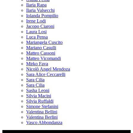
Ilaria Rapa
Ilaria Valsecchi
Iolanda Pompilio
Irene Lodi
Jacopo Ciaroni
Laura Losi
Luca Pensa
Mariangela Cuscito
Mariano Casulli
Matteo Cassoni
Matteo Vicomandi
Mirko Fava
Nicolò Angel Mendoza
Sara Alice Ceccarelli
Sara Cilia
Sara Cilia
Sasha Leoni
Silvia Macini
Silvia Ruffaldi
Simone Stefanini
Valentina Bellini
Valentina Berlini
Vasco Abbondanza